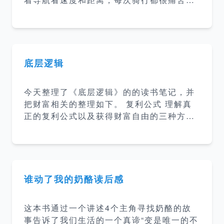
闭式的问题，人们就不会去主动思考； 提出
后面我就开始边骑行边听”得到“上的听书，
开放式的问题，人们自然会思考。 提出封闭
这本书就是当时听到的。而我最近两年听和
性的问题是简单的，但也是无效的，我们要
看了好几本心理学相关的书，然后还想继续
提开放式的问题，促进积
了解学习心理学知识，于是就决定了读这本
书。 内容总结 这本书讲的是蛤蟆先生陷入
底层逻辑
的抑郁之后，在朋友们的鼓励下去看了心理
医生。蛤蟆先生开始的时候是比较抗拒的，
今天整理了《底层逻辑》的的读书笔记，并
在苍鹭医生的引导下，蛤蟆先生慢慢的放下
把财富相关的整理如下。 复利公式 理解真
心防，探索自己的内心，到最后接纳自己，
正的复利公式以及获得财富自由的三种方
找到了人生的新的方向。 感悟 这是一本讲
法： 无欲无求式财务自由 三生三世财富自
心理咨询过程的心里疗愈小说，读完这本书
由 第一桶金式财富自由 早期靠本金，后期
其实我没有特别大的感触。但是看到很多人
靠复利 勤劳能创富，但不一定拥有财富 劳
对这本书的评价很高，可
动可以创造财富，创造财富很重要，但是财
富应该怎么分配，谁应该比谁更有钱这件
谁动了我的奶酪读后感
事，并不是由创建财富的人决定的，而是由
掌握稀缺资源的人决定的。 所以，如果你想
这本书通过一个讲述4个主角寻找奶酪的故
要拥有更多财富，就应该想尽一切办法，提
事告诉了我们生活的一个真谛“变是唯一的不
高自己的稀缺性。 比如对于个人，你要思考