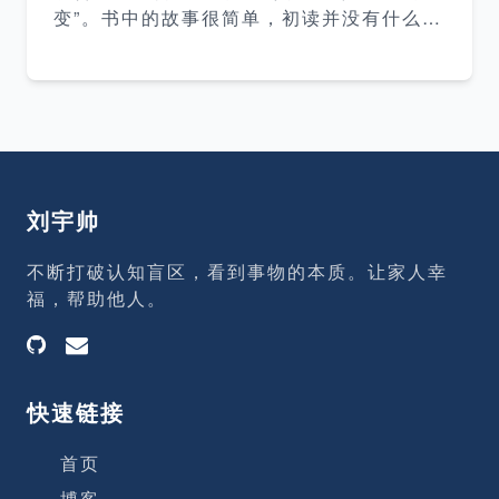
变”。书中的故事很简单，初读并没有什么感
的问题应该是： 我是否拥有非常稀缺的能
觉，再读的时候才会有不同的体会。书中的
力？ 我是否在公司最稀缺的部门？ 我是否
4个主角嗅嗅、匆匆、哼哼、唧唧在应对奶
在部门最稀缺的岗位？ 我是否拥有最稀缺的
酪变化的态度上可以看做代表着不同的人，
资源？ 我
也可以看做代表我们不同的阶段对于变化的
态度。 嗅嗅：及早嗅出变化的端倪 匆匆：
立即行动 哼哼：担心事态变得更加糟糕而否
认、抵制变化 唧唧：发现变化可以带来更好
刘宇帅
的生活后及时做出调整 哼哼的态度是最不可
取的，他不敢面对变化，拒绝看见事实，拒
不断打破认知盲区，看到事物的本质。让家人幸
绝对变化作出应对。 什么是奶酪 奶酪是一
福，帮助他人。
个比喻，指我们在生活中想要得到的任何东
西，可能是一份工作、金钱、荣誉、豪宅、
健康和自由等等。
快速链接
首页
博客