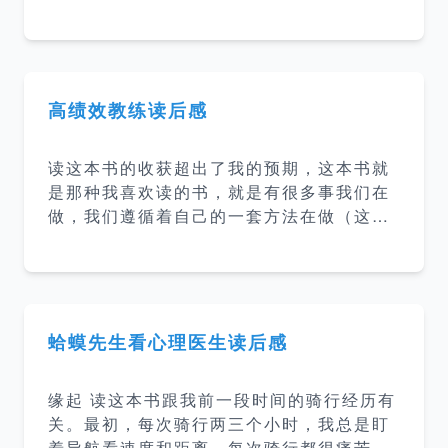
压力大，公司给到员工的压力就大，工作时
长就长了，睡眠时间就更短了，所以感觉可
以读读看来拯救自己的睡眠。 大脑疲劳 这
本书把疲累分为大脑疲劳和身体疲劳，而睡
觉只能解决身体疲劳，睡得的再多也无法解
高绩效教练读后感
决大脑疲劳。大脑疲劳和身体疲劳有着根本
性的差异，即使发呆，怠速运转的大脑仍然
读这本书的收获超出了我的预期，这本书就
会消耗掉60%~80%的大脑能量，使得大脑
是那种我喜欢读的书，就是有很多事我们在
疲劳在不知不觉中不断积累。一旦慢性化持
做，我们遵循着自己的一套方法在做（这些
续下去，各方面的表现将越来越差，甚至会
方法可能是自己摸索也可能是从别人那里学
导致焦虑、抑郁等心理疾病。 正念 大脑消
到的），好像觉得很有逻辑但是又没有能力
耗的大部分能量都用在了预设模式网络（De
把这个过程抽象成一套方法论，这本书就是
fault Mode
在讲我们如何帮助他人把潜能释放出来，帮
助他们达到最佳状态，也就是本书所说的教
蛤蟆先生看心理医生读后感
练他人。 原本以为教练就是教练他人，这本
书里讲到教练是一种领导和管理的方式，一
缘起 读这本书跟我前一段时间的骑行经历有
种对待他人的方式，一种思维的方式，一种
关。最初，每次骑行两三个小时，我总是盯
存在的方式。 强有力的问题 告知或提出封
着导航看速度和距离，每次骑行都很痛苦。