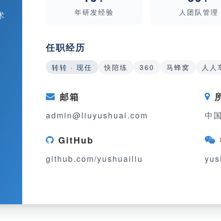
年研发经验
人团队管理
术
任职经历
转转 · 现任
快陪练
360
马蜂窝
人人
邮箱
admin@liuyushuai.com
中国
GitHub
github.com/yushuailiu
yus