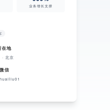
业务增长支撑
车
所在地
 · 北京
微信
huailiu01