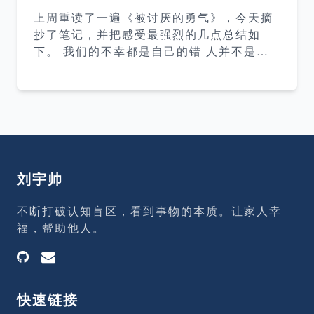
认、抵制变化 唧唧：发现变化可以带来更好
上周重读了一遍《被讨厌的勇气》，今天摘
的生活后及时做出调整 哼哼的态度是最不可
抄了笔记，并把感受最强烈的几点总结如
取的，他不敢面对变化，拒绝看见事实，拒
下。 我们的不幸都是自己的错 人并不是住
绝对变化作出应对。 什么是奶酪 奶酪是一
在客观的世界，而是住在自己营造的主观世
个比喻，指我们在生活中想要得到的任何东
界里，我们都是带着有色的眼睛看待过去或
西，可能是一份工作、金钱、荣誉、豪宅、
现在的事物和经历。 我们的不幸皆是自己的
健康和自由等等。
选择，你在人生的某个阶段里选择了“不
幸”，既不是因为你生在了不幸的环境里，也
不是因为你陷入了不幸的境地里，而是因为
你认为“不幸”对你自身而言是一种善。 如果
刘宇帅
你不喜欢自己现在的生活方式，那就去改
变，人们常常说无法改变自己的生活，那是
不断打破认知盲区，看到事物的本质。让家人幸
因为人们常常下定决心不改变，即使有各种
福，帮助他人。
不满，但还是认为保持现状更加轻松、更能
安心。 一切烦恼皆来源于人际关系 人的烦
恼皆来源于人际关系，如
快速链接