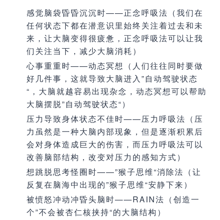
感觉脑袋昏昏沉沉时——正念呼吸法（我们在
任何状态下都在潜意识里始终关注着过去和未
来，让大脑变得很疲惫，正念呼吸法可以让我
们关注当下，减少大脑消耗）
心事重重时——动态冥想（人们往往同时要做
好几件事，这就导致大脑进入”自动驾驶状态
“，大脑就越容易出现杂念，动态冥想可以帮助
大脑摆脱”自动驾驶状态“）
压力导致身体状态不佳时——压力呼吸法（压
力虽然是一种大脑内部现象，但是逐渐积累后
会对身体造成巨大的伤害，而压力呼吸法可以
改善脑部结构，改变对压力的感知方式）
想跳脱思考怪圈时——”猴子思维“消除法（让
反复在脑海中出现的”猴子思维“安静下来）
被愤怒冲动冲昏头脑时——RAIN法（创造一
个”不会被杏仁核挟持“的大脑结构）