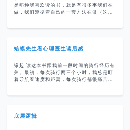
是那种我喜欢读的书，就是有很多事我们在
做，我们遵循着自己的一套方法在做（这些
方法可能是自己摸索也可能是从别人那里学
到的），好像觉得很有逻辑但是又没有能力
把这个过程抽象成一套方法论，这本书就是
在讲我们如何帮助他人把潜能释放出来，帮
助他们达到最佳状态，也就是本书所说的教
蛤蟆先生看心理医生读后感
练他人。 原本以为教练就是教练他人，这本
书里讲到教练是一种领导和管理的方式，一
缘起 读这本书跟我前一段时间的骑行经历有
种对待他人的方式，一种思维的方式，一种
关。最初，每次骑行两三个小时，我总是盯
存在的方式。 强有力的问题 告知或提出封
着导航看速度和距离，每次骑行都很痛苦。
闭式的问题，人们就不会去主动思考； 提出
后面我就开始边骑行边听”得到“上的听书，
开放式的问题，人们自然会思考。 提出封闭
这本书就是当时听到的。而我最近两年听和
性的问题是简单的，但也是无效的，我们要
看了好几本心理学相关的书，然后还想继续
提开放式的问题，促进积
了解学习心理学知识，于是就决定了读这本
书。 内容总结 这本书讲的是蛤蟆先生陷入
底层逻辑
的抑郁之后，在朋友们的鼓励下去看了心理
医生。蛤蟆先生开始的时候是比较抗拒的，