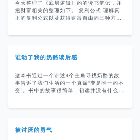
今天整理了《底层逻辑》的的读书笔记，并
在苍鹭医生的引导下，蛤蟆先生慢慢的放下
把财富相关的整理如下。 复利公式 理解真
心防，探索自己的内心，到最后接纳自己，
正的复利公式以及获得财富自由的三种方
找到了人生的新的方向。 感悟 这是一本讲
法： 无欲无求式财务自由 三生三世财富自
心理咨询过程的心里疗愈小说，读完这本书
由 第一桶金式财富自由 早期靠本金，后期
其实我没有特别大的感触。但是看到很多人
靠复利 勤劳能创富，但不一定拥有财富 劳
对这本书的评价很高，可
动可以创造财富，创造财富很重要，但是财
富应该怎么分配，谁应该比谁更有钱这件
谁动了我的奶酪读后感
事，并不是由创建财富的人决定的，而是由
掌握稀缺资源的人决定的。 所以，如果你想
这本书通过一个讲述4个主角寻找奶酪的故
要拥有更多财富，就应该想尽一切办法，提
事告诉了我们生活的一个真谛“变是唯一的不
高自己的稀缺性。 比如对于个人，你要思考
变”。书中的故事很简单，初读并没有什么感
的问题应该是： 我是否拥有非常稀缺的能
觉，再读的时候才会有不同的体会。书中的
力？ 我是否在公司最稀缺的部门？ 我是否
4个主角嗅嗅、匆匆、哼哼、唧唧在应对奶
在部门最稀缺的岗位？ 我是否拥有最稀缺的
酪变化的态度上可以看做代表着不同的人，
资源？ 我
也可以看做代表我们不同的阶段对于变化的
态度。 嗅嗅：及早嗅出变化的端倪 匆匆：
被讨厌的勇气
立即行动 哼哼：担心事态变得更加糟糕而否