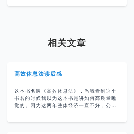
相关文章
高效休息法读后感
这本书名叫《高效休息法》，当我看到这个
书名的时候我以为这本书是讲如何高质量睡
觉的。因为这两年整体经济一直不好，公司
压力大，公司给到员工的压力就大，工作时
长就长了，睡眠时间就更短了，所以感觉可
以读读看来拯救自己的睡眠。 大脑疲劳 这
本书把疲累分为大脑疲劳和身体疲劳，而睡