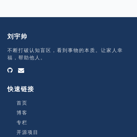
酪变化的态度上可以看做代表着不同的人，
资源？ 我
也可以看做代表我们不同的阶段对于变化的
态度。 嗅嗅：及早嗅出变化的端倪 匆匆：
立即行动 哼哼：担心事态变得更加糟糕而否
认、抵制变化 唧唧：发现变化可以带来更好
刘宇帅
的生活后及时做出调整 哼哼的态度是最不可
取的，他不敢面对变化，拒绝看见事实，拒
不断打破认知盲区，看到事物的本质。让家人幸
绝对变化作出应对。 什么是奶酪 奶酪是一
福，帮助他人。
个比喻，指我们在生活中想要得到的任何东
西，可能是一份工作、金钱、荣誉、豪宅、
健康和自由等等。
快速链接
首页
博客
专栏
开源项目