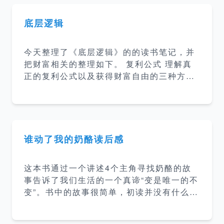
了解学习心理学知识，于是就决定了读这本
书。 内容总结 这本书讲的是蛤蟆先生陷入
底层逻辑
的抑郁之后，在朋友们的鼓励下去看了心理
医生。蛤蟆先生开始的时候是比较抗拒的，
今天整理了《底层逻辑》的的读书笔记，并
在苍鹭医生的引导下，蛤蟆先生慢慢的放下
把财富相关的整理如下。 复利公式 理解真
心防，探索自己的内心，到最后接纳自己，
正的复利公式以及获得财富自由的三种方
找到了人生的新的方向。 感悟 这是一本讲
法： 无欲无求式财务自由 三生三世财富自
心理咨询过程的心里疗愈小说，读完这本书
由 第一桶金式财富自由 早期靠本金，后期
其实我没有特别大的感触。但是看到很多人
靠复利 勤劳能创富，但不一定拥有财富 劳
对这本书的评价很高，可
动可以创造财富，创造财富很重要，但是财
富应该怎么分配，谁应该比谁更有钱这件
谁动了我的奶酪读后感
事，并不是由创建财富的人决定的，而是由
掌握稀缺资源的人决定的。 所以，如果你想
这本书通过一个讲述4个主角寻找奶酪的故
要拥有更多财富，就应该想尽一切办法，提
事告诉了我们生活的一个真谛“变是唯一的不
高自己的稀缺性。 比如对于个人，你要思考
变”。书中的故事很简单，初读并没有什么感
的问题应该是： 我是否拥有非常稀缺的能
觉，再读的时候才会有不同的体会。书中的
力？ 我是否在公司最稀缺的部门？ 我是否
4个主角嗅嗅、匆匆、哼哼、唧唧在应对奶
在部门最稀缺的岗位？ 我是否拥有最稀缺的