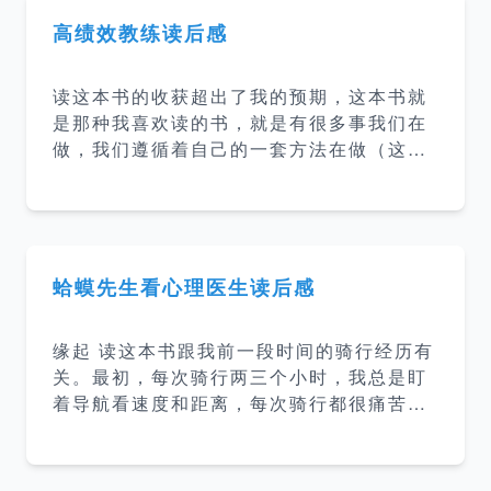
觉只能解决身体疲劳，睡得的再多也无法解
高绩效教练读后感
决大脑疲劳。大脑疲劳和身体疲劳有着根本
性的差异，即使发呆，怠速运转的大脑仍然
读这本书的收获超出了我的预期，这本书就
会消耗掉60%~80%的大脑能量，使得大脑
是那种我喜欢读的书，就是有很多事我们在
疲劳在不知不觉中不断积累。一旦慢性化持
做，我们遵循着自己的一套方法在做（这些
续下去，各方面的表现将越来越差，甚至会
方法可能是自己摸索也可能是从别人那里学
导致焦虑、抑郁等心理疾病。 正念 大脑消
到的），好像觉得很有逻辑但是又没有能力
耗的大部分能量都用在了预设模式网络（De
把这个过程抽象成一套方法论，这本书就是
fault Mode
在讲我们如何帮助他人把潜能释放出来，帮
助他们达到最佳状态，也就是本书所说的教
蛤蟆先生看心理医生读后感
练他人。 原本以为教练就是教练他人，这本
书里讲到教练是一种领导和管理的方式，一
缘起 读这本书跟我前一段时间的骑行经历有
种对待他人的方式，一种思维的方式，一种
关。最初，每次骑行两三个小时，我总是盯
存在的方式。 强有力的问题 告知或提出封
着导航看速度和距离，每次骑行都很痛苦。
闭式的问题，人们就不会去主动思考； 提出
后面我就开始边骑行边听”得到“上的听书，
开放式的问题，人们自然会思考。 提出封闭
这本书就是当时听到的。而我最近两年听和
性的问题是简单的，但也是无效的，我们要
看了好几本心理学相关的书，然后还想继续
提开放式的问题，促进积