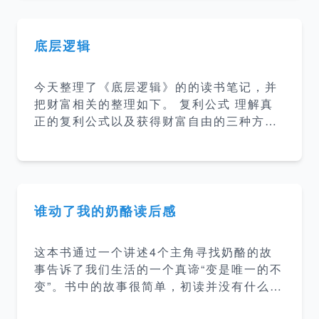
看了好几本心理学相关的书，然后还想继续
提开放式的问题，促进积
了解学习心理学知识，于是就决定了读这本
书。 内容总结 这本书讲的是蛤蟆先生陷入
底层逻辑
的抑郁之后，在朋友们的鼓励下去看了心理
医生。蛤蟆先生开始的时候是比较抗拒的，
今天整理了《底层逻辑》的的读书笔记，并
在苍鹭医生的引导下，蛤蟆先生慢慢的放下
把财富相关的整理如下。 复利公式 理解真
心防，探索自己的内心，到最后接纳自己，
正的复利公式以及获得财富自由的三种方
找到了人生的新的方向。 感悟 这是一本讲
法： 无欲无求式财务自由 三生三世财富自
心理咨询过程的心里疗愈小说，读完这本书
由 第一桶金式财富自由 早期靠本金，后期
其实我没有特别大的感触。但是看到很多人
靠复利 勤劳能创富，但不一定拥有财富 劳
对这本书的评价很高，可
动可以创造财富，创造财富很重要，但是财
富应该怎么分配，谁应该比谁更有钱这件
谁动了我的奶酪读后感
事，并不是由创建财富的人决定的，而是由
掌握稀缺资源的人决定的。 所以，如果你想
这本书通过一个讲述4个主角寻找奶酪的故
要拥有更多财富，就应该想尽一切办法，提
事告诉了我们生活的一个真谛“变是唯一的不
高自己的稀缺性。 比如对于个人，你要思考
变”。书中的故事很简单，初读并没有什么感
的问题应该是： 我是否拥有非常稀缺的能
觉，再读的时候才会有不同的体会。书中的
力？ 我是否在公司最稀缺的部门？ 我是否