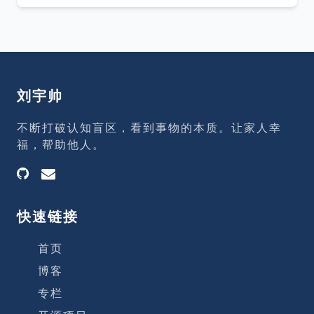
4个主角嗅嗅、匆匆、哼哼、唧唧在应对奶
在部门最稀缺的岗位？ 我是否拥有最稀缺的
酪变化的态度上可以看做代表着不同的人，
资源？ 我
也可以看做代表我们不同的阶段对于变化的
态度。 嗅嗅：及早嗅出变化的端倪 匆匆：
立即行动 哼哼：担心事态变得更加糟糕而否
认、抵制变化 唧唧：发现变化可以带来更好
刘宇帅
的生活后及时做出调整 哼哼的态度是最不可
取的，他不敢面对变化，拒绝看见事实，拒
不断打破认知盲区，看到事物的本质。让家人幸
绝对变化作出应对。 什么是奶酪 奶酪是一
福，帮助他人。
个比喻，指我们在生活中想要得到的任何东
西，可能是一份工作、金钱、荣誉、豪宅、
健康和自由等等。
快速链接
首页
博客
专栏