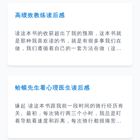
本书把疲累分为大脑疲劳和身体疲劳，而睡
觉只能解决身体疲劳，睡得的再多也无法解
高绩效教练读后感
决大脑疲劳。大脑疲劳和身体疲劳有着根本
性的差异，即使发呆，怠速运转的大脑仍然
读这本书的收获超出了我的预期，这本书就
会消耗掉60%~80%的大脑能量，使得大脑
是那种我喜欢读的书，就是有很多事我们在
疲劳在不知不觉中不断积累。一旦慢性化持
做，我们遵循着自己的一套方法在做（这些
续下去，各方面的表现将越来越差，甚至会
方法可能是自己摸索也可能是从别人那里学
导致焦虑、抑郁等心理疾病。 正念 大脑消
到的），好像觉得很有逻辑但是又没有能力
耗的大部分能量都用在了预设模式网络（De
把这个过程抽象成一套方法论，这本书就是
fault Mode
在讲我们如何帮助他人把潜能释放出来，帮
助他们达到最佳状态，也就是本书所说的教
蛤蟆先生看心理医生读后感
练他人。 原本以为教练就是教练他人，这本
书里讲到教练是一种领导和管理的方式，一
缘起 读这本书跟我前一段时间的骑行经历有
种对待他人的方式，一种思维的方式，一种
关。最初，每次骑行两三个小时，我总是盯
存在的方式。 强有力的问题 告知或提出封
着导航看速度和距离，每次骑行都很痛苦。
闭式的问题，人们就不会去主动思考； 提出
后面我就开始边骑行边听”得到“上的听书，
开放式的问题，人们自然会思考。 提出封闭
这本书就是当时听到的。而我最近两年听和
性的问题是简单的，但也是无效的，我们要