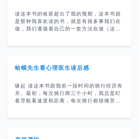
决大脑疲劳。大脑疲劳和身体疲劳有着根本
性的差异，即使发呆，怠速运转的大脑仍然
读这本书的收获超出了我的预期，这本书就
会消耗掉60%~80%的大脑能量，使得大脑
是那种我喜欢读的书，就是有很多事我们在
疲劳在不知不觉中不断积累。一旦慢性化持
做，我们遵循着自己的一套方法在做（这些
续下去，各方面的表现将越来越差，甚至会
方法可能是自己摸索也可能是从别人那里学
导致焦虑、抑郁等心理疾病。 正念 大脑消
到的），好像觉得很有逻辑但是又没有能力
耗的大部分能量都用在了预设模式网络（De
把这个过程抽象成一套方法论，这本书就是
fault Mode
在讲我们如何帮助他人把潜能释放出来，帮
助他们达到最佳状态，也就是本书所说的教
蛤蟆先生看心理医生读后感
练他人。 原本以为教练就是教练他人，这本
书里讲到教练是一种领导和管理的方式，一
缘起 读这本书跟我前一段时间的骑行经历有
种对待他人的方式，一种思维的方式，一种
关。最初，每次骑行两三个小时，我总是盯
存在的方式。 强有力的问题 告知或提出封
着导航看速度和距离，每次骑行都很痛苦。
闭式的问题，人们就不会去主动思考； 提出
后面我就开始边骑行边听”得到“上的听书，
开放式的问题，人们自然会思考。 提出封闭
这本书就是当时听到的。而我最近两年听和
性的问题是简单的，但也是无效的，我们要
看了好几本心理学相关的书，然后还想继续
提开放式的问题，促进积
了解学习心理学知识，于是就决定了读这本
书。 内容总结 这本书讲的是蛤蟆先生陷入