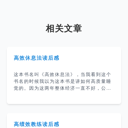
相关文章
高效休息法读后感
这本书名叫《高效休息法》，当我看到这个
书名的时候我以为这本书是讲如何高质量睡
觉的。因为这两年整体经济一直不好，公司
压力大，公司给到员工的压力就大，工作时
长就长了，睡眠时间就更短了，所以感觉可
以读读看来拯救自己的睡眠。 大脑疲劳 这
本书把疲累分为大脑疲劳和身体疲劳，而睡
觉只能解决身体疲劳，睡得的再多也无法解
高绩效教练读后感