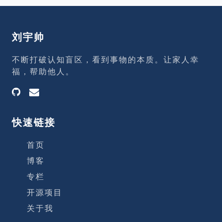
态度。 嗅嗅：及早嗅出变化的端倪 匆匆：
立即行动 哼哼：担心事态变得更加糟糕而否
认、抵制变化 唧唧：发现变化可以带来更好
刘宇帅
的生活后及时做出调整 哼哼的态度是最不可
取的，他不敢面对变化，拒绝看见事实，拒
不断打破认知盲区，看到事物的本质。让家人幸
绝对变化作出应对。 什么是奶酪 奶酪是一
福，帮助他人。
个比喻，指我们在生活中想要得到的任何东
西，可能是一份工作、金钱、荣誉、豪宅、
健康和自由等等。
快速链接
首页
博客
专栏
开源项目
关于我