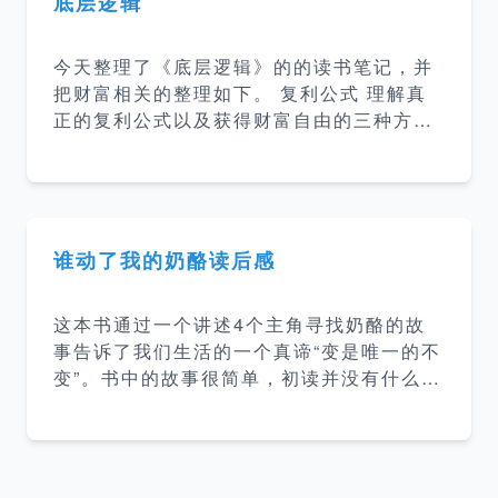
底层逻辑
的抑郁之后，在朋友们的鼓励下去看了心理
医生。蛤蟆先生开始的时候是比较抗拒的，
今天整理了《底层逻辑》的的读书笔记，并
在苍鹭医生的引导下，蛤蟆先生慢慢的放下
把财富相关的整理如下。 复利公式 理解真
心防，探索自己的内心，到最后接纳自己，
正的复利公式以及获得财富自由的三种方
找到了人生的新的方向。 感悟 这是一本讲
法： 无欲无求式财务自由 三生三世财富自
心理咨询过程的心里疗愈小说，读完这本书
由 第一桶金式财富自由 早期靠本金，后期
其实我没有特别大的感触。但是看到很多人
靠复利 勤劳能创富，但不一定拥有财富 劳
对这本书的评价很高，可
动可以创造财富，创造财富很重要，但是财
富应该怎么分配，谁应该比谁更有钱这件
谁动了我的奶酪读后感
事，并不是由创建财富的人决定的，而是由
掌握稀缺资源的人决定的。 所以，如果你想
这本书通过一个讲述4个主角寻找奶酪的故
要拥有更多财富，就应该想尽一切办法，提
事告诉了我们生活的一个真谛“变是唯一的不
高自己的稀缺性。 比如对于个人，你要思考
变”。书中的故事很简单，初读并没有什么感
的问题应该是： 我是否拥有非常稀缺的能
觉，再读的时候才会有不同的体会。书中的
力？ 我是否在公司最稀缺的部门？ 我是否
4个主角嗅嗅、匆匆、哼哼、唧唧在应对奶
在部门最稀缺的岗位？ 我是否拥有最稀缺的
酪变化的态度上可以看做代表着不同的人，
资源？ 我
也可以看做代表我们不同的阶段对于变化的