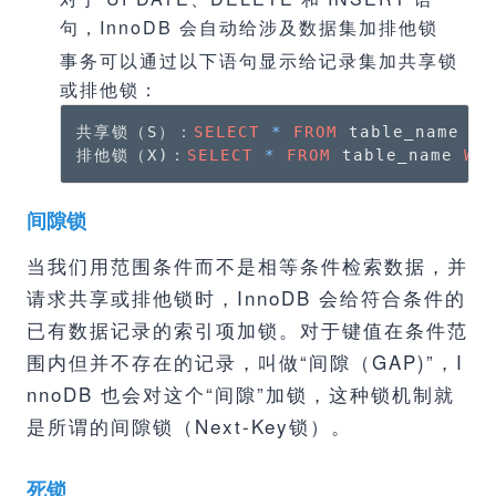
句，InnoDB 会自动给涉及数据集加排他锁
事务可以通过以下语句显示给记录集加共享锁
或排他锁：
共享锁（S）：
SELECT
*
FROM
 table_name 
WH
排他锁（X)：
SELECT
*
FROM
 table_name 
WH
间隙锁
当我们用范围条件而不是相等条件检索数据，并
请求共享或排他锁时，InnoDB 会给符合条件的
已有数据记录的索引项加锁。对于键值在条件范
围内但并不存在的记录，叫做“间隙（GAP)”，I
nnoDB 也会对这个“间隙”加锁，这种锁机制就
是所谓的间隙锁（Next-Key锁）。
死锁