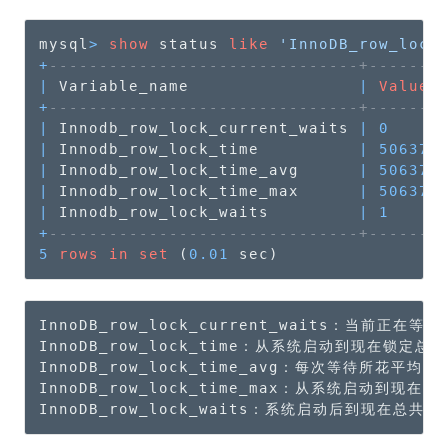
mysql
>
show
 status 
like
'InnoDB_row_lock
+
-------------------------------+-------
|
 Variable_name                 
|
Value
+
-------------------------------+-------
|
 Innodb_row_lock_current_waits 
|
0
|
 Innodb_row_lock_time          
|
50637
|
 Innodb_row_lock_time_avg      
|
50637
|
 Innodb_row_lock_time_max      
|
50637
|
 Innodb_row_lock_waits         
|
1
+
-------------------------------+-------
5
rows
in
set
 (
0.01
 sec)
InnoDB_row_lock_current_waits：当前正在等
InnoDB_row_lock_time：从系统启动到现在锁定总
InnoDB_row_lock_time_avg：每次等待所花平均时间
InnoDB_row_lock_time_max：从系统启动到现
InnoDB_row_lock_waits：系统启动后到现在总共