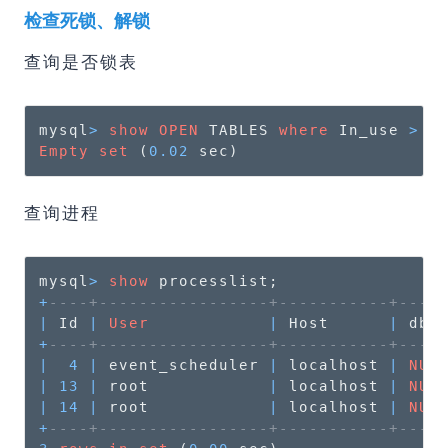
检查死锁、解锁
查询是否锁表
mysql
>
show
OPEN
 TABLES 
where
 In_use 
>
0
Empty
set
 (
0.02
 sec)
查询进程
mysql
>
show
+
----+-----------------+-----------+----
|
 Id 
|
User
|
 Host      
|
 db 
+
----+-----------------+-----------+----
|
4
|
 event_scheduler 
|
 localhost 
|
NUL
|
13
|
 root            
|
 localhost 
|
NUL
|
14
|
 root            
|
 localhost 
|
NUL
+
----+-----------------+-----------+----