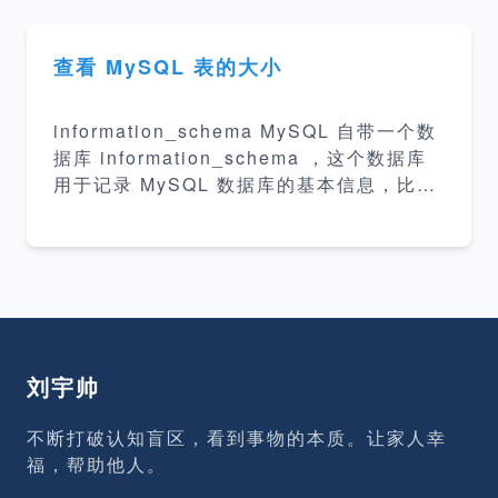
库，比如我们可以在建表的时候为表指明存
储引擎。 MySQL 存储引擎 常见存储引擎 I
nnoDB MySQL 5.5.8 版本之后的默认存储
查看 MySQL 表的大小
引擎，事务性，行锁，支持外键。 MyISAM
存储引擎不支持事务、表锁，支持全文索
information_schema MySQL 自带一个数
引，主要面对一些 OLAP 数据库应用。My
据库 information_schema ，这个数据库
SQL 5.5.6 版本之前的默认存储引擎。 ND
用于记录 MySQL 数据库的基本信息，比如
B 存储引擎是一个集群存储引擎。 Memory
数据库名，数据库的表，表栏的数据类型与
存储引擎将表
访问权限等。 mysql&gt; use information
_schema; Reading table information fo
r completion of table and column name
s You can turn off this feature to get a
quicker startup with -A Database chan
ged mysql&gt;
刘宇帅
不断打破认知盲区，看到事物的本质。让家人幸
福，帮助他人。