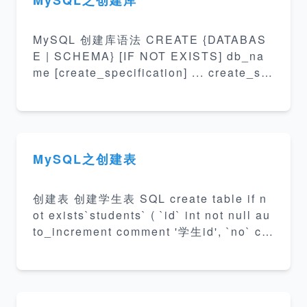
MySQL 创建库语法 CREATE {DATABAS
E | SCHEMA} [IF NOT EXISTS] db_na
me [create_specification] ... create_sp
ecification: [DEFAULT] CHARACTER S
ET [=] charset_name | [DEFAULT] COL
LATE [=] collation_name 创建一个默认的
数据库 create database school; 执行结
果 mysql&gt; create database school;
MySQL之创建表
Query OK, 1 row affecte
创建表 创建学生表 SQL create table if n
ot exists`students` ( `id` int not null au
to_increment comment '学生id', `no` ch
ar(5) not null comment '学生学号', `nam
e` varchar(128) not null default '' com
ment '学生姓名', `sex` tinyint not null de
fault 0 comment '0 无 1 女 2 男', `age` ti