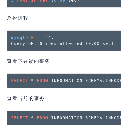
3
rows
in
set
 (
0.00
 sec)
杀死进程
mysql> 
kill
 14;
Query OK, 0 rows affected (0.00 sec)
查看下在锁的事务
SELECT
 * 
FROM
 INFORMATION_SCHEMA.INNODB_
查看当前的事务
SELECT
 * 
FROM
 INFORMATION_SCHEMA.INNODB_