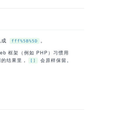
化成
。
fff%5B%5D
eb 框架（例如 PHP）习惯用
的结果里，
会原样保留。
[]