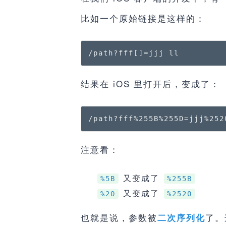
比如一个原始链接是这样的：
/path?fff[]=jjj ll
结果在 iOS 里打开后，变成了：
/path?fff%255B%255D=jjj%252
注意看：
又变成了
%5B
%255B
又变成了
%20
%2520
也就是说，参数被
了。
二次序列化