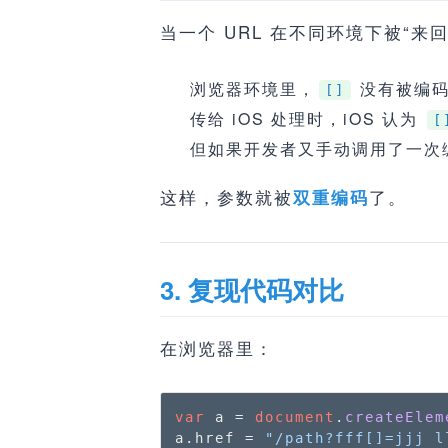
当一个 URL 在不同环境下被“来
浏览器环境里，
没有被编
[]
传给 iOS 处理时，iOS 认为
[
但如果开发者又手动调用了一次
这样，参数就被
了。
双重编码
3. 复现代码对比
在浏览器里：
var
 a = 
document
.
createElem
a.
href
 = 
"/path?fff[]=jjj l