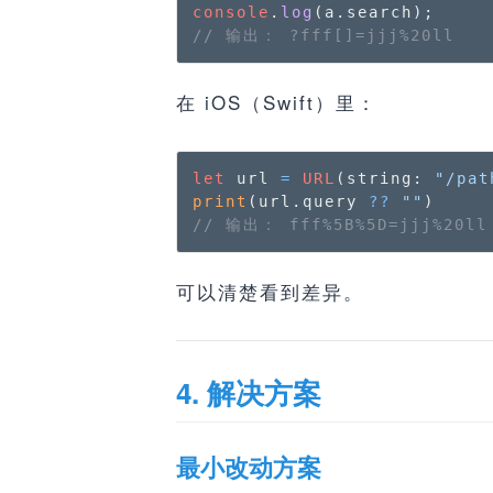
console
.
log
(a.
search
// 输出： ?fff[]=jjj%20ll
在 iOS（Swift）里：
let
 url 
=
URL
(string: 
"/pat
print
(url.query 
??
""
// 输出： fff%5B%5D=jjj%20ll
可以清楚看到差异。
4. 解决方案
最小改动方案