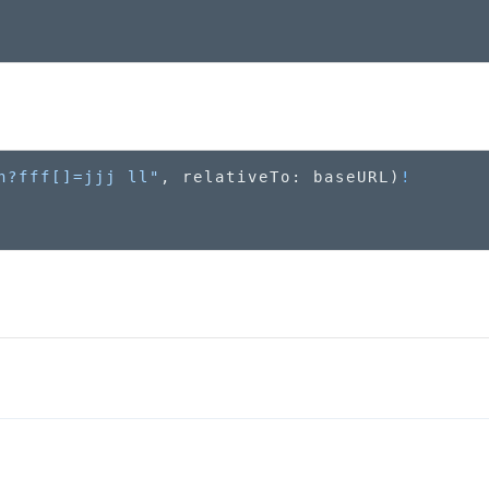
h?fff[]=jjj ll"
, relativeTo: baseURL)
!