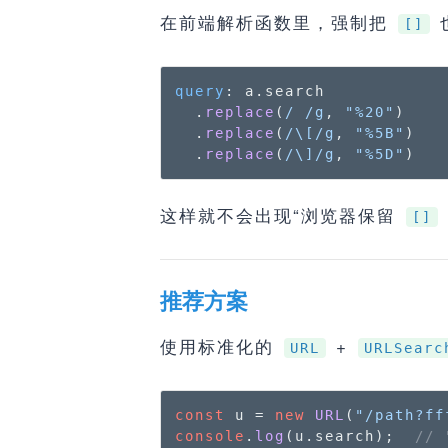
在前端解析函数里，强制把
[]
query
: a.
search
  .
replace
(
/ /g
, 
"%20"
)

  .
replace
(
/\[/g
, 
"%5B"
)

  .
replace
(
/\]/g
, 
"%5D"
)
这样就不会出现“浏览器保留
[]
推荐方案
使用标准化的
+
URL
URLSearc
const
 u = 
new
URL
(
"/path?ff
console
.
log
(u.
search
);  
// 