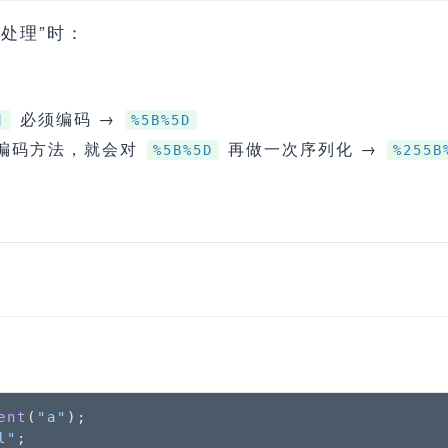
回处理”时：
码
必须编码 →
]
%5B%5D
编码方法，就会对
再做一次序列化 →
%5B%5D
%255B
ent
(
"a"
);

l"