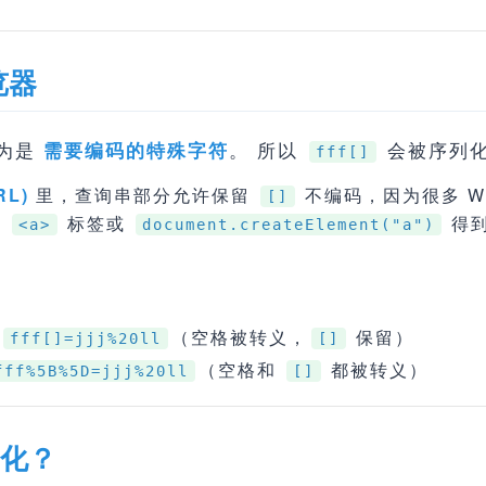
览器
为是
。 所以
会被序列
需要编码的特殊字符
fff[]
L)
里，查询串部分允许保留
不编码，因为很多 W
[]
以
标签或
得到
<a>
document.createElement("a")
（空格被转义，
保留）
fff[]=jjj%20ll
[]
（空格和
都被转义）
fff%5B%5D=jjj%20ll
[]
列化？