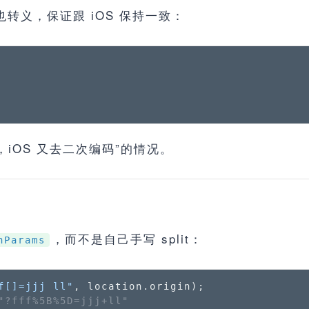
也转义，保证跟 iOS 保持一致：
，iOS 又去二次编码”的情况。
，而不是自己手写 split：
hParams
f[]=jjj ll"
, location.
origin
"?fff%5B%5D=jjj+ll"