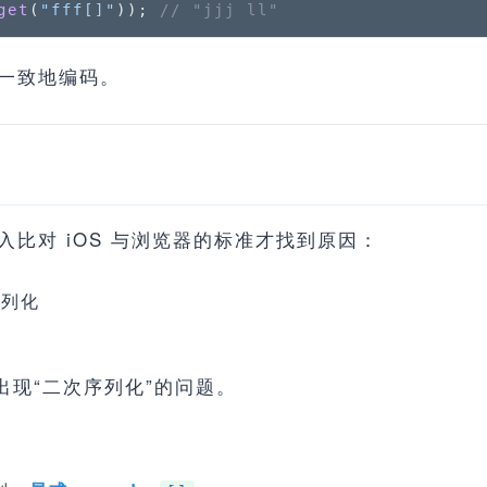
get
(
"fff[]"
)); 
// "jjj ll"
一致地编码。
比对 iOS 与浏览器的标准才找到原因：
列化
出现“二次序列化”的问题。