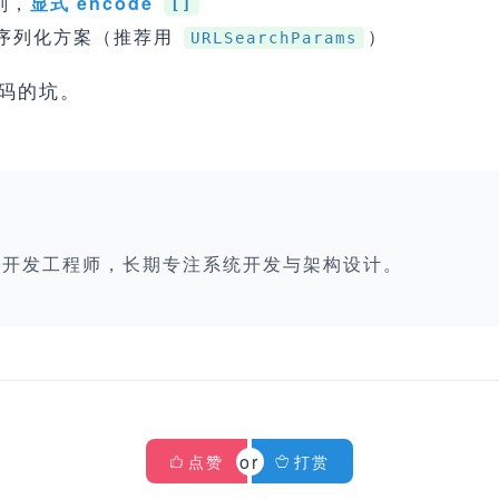
则，
显式 encode
[]
序列化方案（推荐用
）
URLSearchParams
码的坑。
栈开发工程师，长期专注系统开发与架构设计。
点赞
打赏