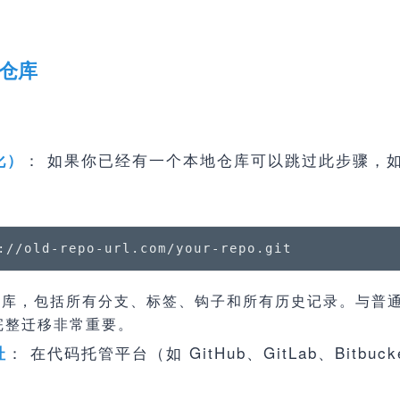
程仓库
： 如果你已经有一个本地仓库可以跳过此步骤，
化）
://old-repo-url.com/your-repo.git
库，包括所有分支、标签、钩子和所有历史记录。与普
完整迁移非常重要。
： 在代码托管平台（如 GitHub、GitLab、Bitb
址