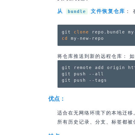
：
从
文件恢复仓库
bundle
git 
clone
cd
 my-new-repo
将仓库推送到新的远程仓库： 
git remote add origin ht
git push --all

git push --tags
优点：
适合在无网络环境下的本地迁移
所有历史记录、分支、标签都被