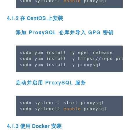
sudo systemctl 
enable
 proxysql
4.1.2 在 CentOS 上安装
添加 ProxySQL 仓库并导入 GPG 密钥
sudo yum install -y epel-release

sudo yum install -y https://repo.proxy
sudo yum install -y proxysql
启动并启用 ProxySQL 服务
sudo systemctl start proxysql

sudo systemctl 
enable
 proxysql
4.1.3 使用 Docker 安装