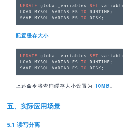
UPDATE
 global_variables 
SET
 variable_
LOAD MYSQL VARIABLES 
TO
 RUNTIME;

SAVE MYSQL VARIABLES 
TO
 DISK;
配置缓存大小
UPDATE
 global_variables 
SET
 variable_
LOAD MYSQL VARIABLES 
TO
 RUNTIME;

SAVE MYSQL VARIABLES 
TO
 DISK;
上述命令将查询缓存大小设置为
。
10MB
五、实际应用场景
5.1 读写分离