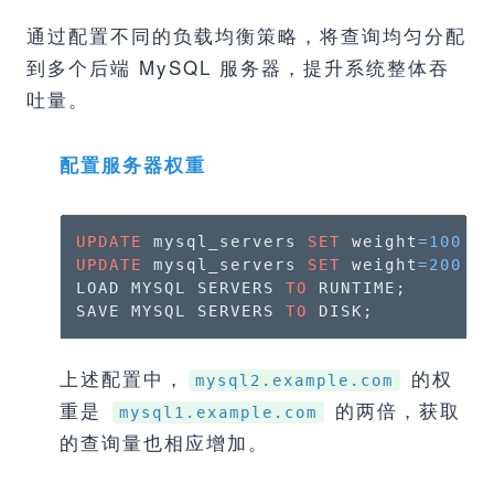
通过配置不同的负载均衡策略，将查询均匀分配
到多个后端 MySQL 服务器，提升系统整体吞
吐量。
配置服务器权重
UPDATE
 mysql_servers 
SET
 weight
=
100
W
UPDATE
 mysql_servers 
SET
 weight
=
200
W
LOAD MYSQL SERVERS 
TO
 RUNTIME;

SAVE MYSQL SERVERS 
TO
 DISK;
上述配置中，
的权
mysql2.example.com
重是
的两倍，获取
mysql1.example.com
的查询量也相应增加。