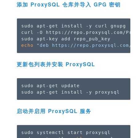
添加 ProxySQL 仓库并导入 GPG 密钥
sudo apt-get install -y curl gnupg

curl -O https://repo.proxysql.com/Prox
echo
"deb https://repo.proxysql.com/P
更新包列表并安装 ProxySQL
sudo apt-get update

sudo apt-get install -y proxysql
启动并启用 ProxySQL 服务
sudo systemctl start proxysql
