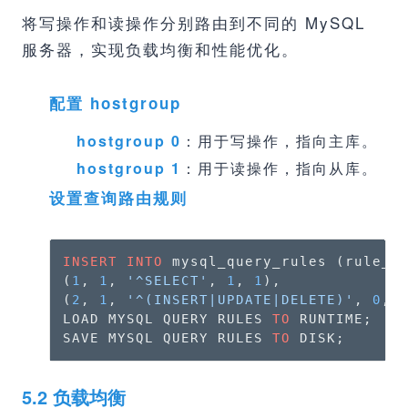
将写操作和读操作分别路由到不同的 MySQL
服务器，实现负载均衡和性能优化。
配置 hostgroup
hostgroup 0
：用于写操作，指向主库。
hostgroup 1
：用于读操作，指向从库。
设置查询路由规则
INSERT
INTO
 mysql_query_rules (rule_i
(
1
, 
1
, 
'^SELECT'
, 
1
, 
1
),

(
2
, 
1
, 
'^(INSERT|UPDATE|DELETE)'
, 
0
, 
LOAD MYSQL QUERY RULES 
TO
 RUNTIME;

SAVE MYSQL QUERY RULES 
TO
 DISK;
5.2 负载均衡