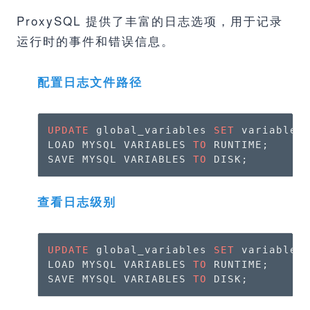
ProxySQL 提供了丰富的日志选项，用于记录
运行时的事件和错误信息。
配置日志文件路径
UPDATE
 global_variables 
SET
 variable_
LOAD MYSQL VARIABLES 
TO
 RUNTIME;

SAVE MYSQL VARIABLES 
TO
 DISK;
查看日志级别
UPDATE
 global_variables 
SET
 variable_
LOAD MYSQL VARIABLES 
TO
 RUNTIME;

SAVE MYSQL VARIABLES 
TO
 DISK;