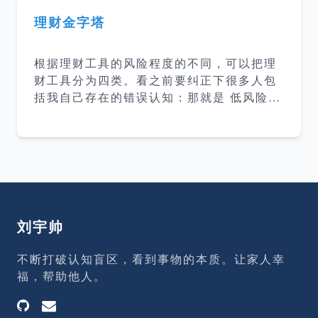
理财金字塔
根据理财工具的风险程度的不同，可以把理
财工具分为四类。看之前要纠正下很多人包
括我自己存在的错误认知：那就是 低风险低
收益、高风险高收益，实际情况是：低风险
也可以存在高收益，高风险更可能高亏损。
风险和收益大小主要不是理财工具决定的，
而是我们理财知识决定的。 第一类 无风险
的理财工具 这类理财工具包含：国债、定期
存款、国债逆回购、货币基金、银行理财
（保本型），这五类理财工具都是没有风
刘宇帅
险，但是收益率也比较低，年收益率一般在
3%-5% 左右。 虽然这些理财工具收益低，
不断打破认知盲区，看到事物的本质。让家人幸
但却是现金管理的好工具。很多人把钱放入
福，帮助他人。
银行卡存活期，活期的年化利率只有0.3
5%，还不到这五类工具的十分之一。 第二