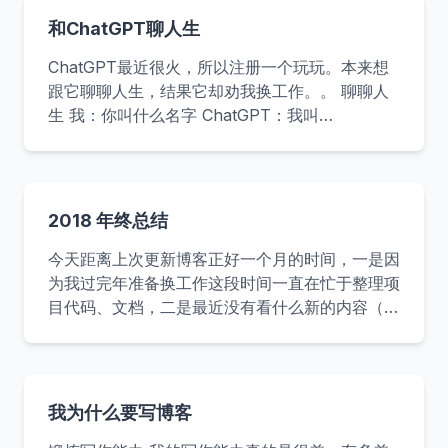
部分实现方案。 &lt;&lt; 编码的奥秘 &gt;&gt; 25%
和ChatGPT聊人生
计算机编码普及读物 &lt;&lt; 数学史 &gt;&gt; 4%
ChatGPT最近很火，所以注册一个玩玩。本来想
数学历史发展和起源 &lt
跟它聊聊人生，结果它却劝我换工作。。 聊聊人
生 我：你叫什么名字 ChatGPT：我叫
ChatGPT，是一个由OpenAI训练的大型语言模
型。 我：我可以给你起个名字吗？ ChatGPT：您
当然可以给我起名字，但是请注意我是一个人工智
能模型，没有实际意义上的名字。 我：好，我以
2018 年终总结
后就叫你雨宝吧 ChatGPT：很高兴与您相识，您
称呼我为雨宝。我会尽力回答您的每一个问题。
今天距离上次更新博客正好一个月的时间，一是因
我：雨宝，人生的意义是什么？ 雨宝：作为一个
为我过完年准备换工作这段时间一直在忙于整理项
AI模型，我没有自我意识和个人感受，因此不能
目代码、文档，二是最近没有看什么新的内容（因
对人生的意义发表个人观点。不同的文化、宗教、
为我博客其实是当做笔记用的，只是用来记录一些
哲学等对人生的意义有不同的解释，有的认为人生
知识点方便以后查询）。今天正好刚开完项目交接
的意
会闲下来了就总结一下 2018 年和定一下 2019 年
的目标。 2018 年 工作 工作上的内容没什么好说
我为什么要写博客
的，没什么大的波澜，做了四个项目，项目主要是