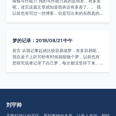
公司内部平台并且属于”公司机密“，所以就不详细
锻炼写作能力 我的写作能力真的是很差，有多差
说了。 总结 前端又会用几个库 ant design、
呢，读完这篇文章就知道我表达有多差了。。 我
vue、nuxtjs、uikit等 语言学习了 go，看了
以前也有写过一些博客，但是写出来的东西真的是
dart、rust、zephir，又尝试了 c++ mysql 优
很差劲，连我自己都不想看第二遍，还有在工作当
中有时候需要写文档，然后写的也比较乱。所以这
次特地花了很大精力建立这个博客就是希望能提高
自己的写作能力，提升在一些需要文字沟通环境里
梦的记录：2018/08/21 中午
的沟通能力。 提升技术水平 站内博客主要会以技
术为主，而我要想把某一个技术方面的知识描述清
前言 从我记事起就比较容易做梦，有多容易呢，
楚，我自己就必须保证自己对该技术有比较深入的
我在桌子上趴10秒有时候就能做个梦，以前也有
了解才行。 记录各种问题和坑 在平常的开发过程
想研究或者记录下自己梦，每次都没坚持下来。这
中经常会遇到各种问题，然后就会一阵google，
次在博客上开这个栏目用于后面记录醒来后记得比
然后好不容易解决了，过了段时间又碰到了相同的
较清楚的梦并根据情况做些简单的分析，后面也会
问题又要重新找解决方
继续去关注梦方面的书籍深入研究这方面的东西。
梦的时间地点 梦的日期：2018/08/21，大约时间
13:40-13:59 地点：公司工位 梦的内容 地点：一
间很熟悉、同学很多的教室。 时间：梦开始时正
刘宇帅
在上课、梦里的教室人比较多、课本也比较多，推
测应该是初中或高中的时候。 人物：梦里的人物
不断打破认知盲区，看到事物的本质。让家人幸福，帮助