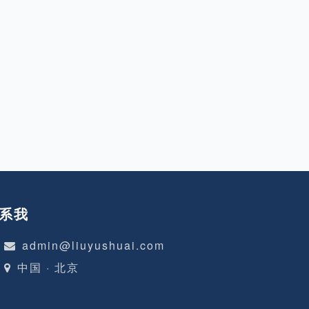
立这个博客就是希望能提高自己的
写作能力，提升在一些需要文字沟
通环境里的沟通能力。 提升技术
水平 站内博客主要会以技术为
主，而我要想把某一个技术方面的
知识描述清楚，我自己就必须保证
自己对该技术有比较深入的了解才
行。 记录各种问题和坑 在平常的
开发过程中经常会遇到各种问题，
然后就会一阵google，然后好不
容易解决了，过了段时间又碰到了
相同的问题又要重新找解决方
系我
admin@liuyushuai.com
中国 · 北京