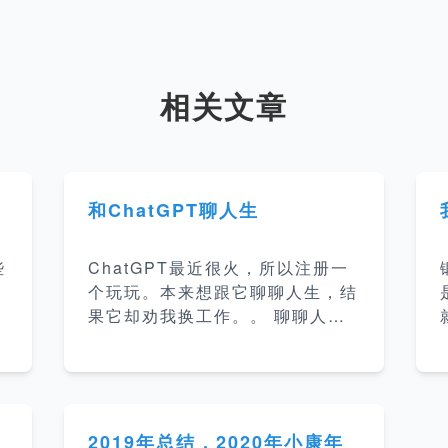
相关文章
和ChatGPT聊人生
些
ChatGPT最近很火，所以注册一
个玩玩。本来想跟它聊聊人生，结
果它却劝我换工作。。 聊聊人生
我：你叫什么名字 ChatGPT：我
叫ChatGPT，是一个由OpenAI
训练的大型语言模型。 我：我可
&
以给你起个名字吗？ ChatGPT：
您当然可以给我起名字，但是请注
2019年总结，2020年小康年