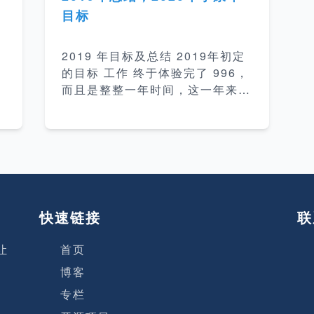
架
意我是一个人工智能模型，没有实
目标
际意义上的名字。 我：好，我以
编
后就叫你雨宝吧 ChatGPT：很高
2019 年目标及总结 2019年初定
兴与您相识，您称呼我为雨宝。我
的目标 工作 终于体验完了 996，
 &lt
会尽力回答您的每一个问题。
都
而且是整整一年时间，这一年来我
我：雨宝，人生的意义是什么？
个
90% 的醒着的时间都花在了工作
雨宝：作为一个AI模型，我没有自
较
上，也算是真正的实现了 19 年目
我意识和个人感受，因此不能对人
分
标。 一年工作体会：创业公司 99
生的意义发表个人观点。不同的文
的
6 的工作完全是没有生活，睡觉时
化、宗教、哲学等对人生的意义有
间平均2点半左右。而且在创业公
不同的解释，有的认为人生的意
司打工，全身心的投入，以为自己
可以把握一切其实自己还是打工而
快速链接
联
已，什么都控制不了，并且丢失了
大公司的那份安心。 计划 完成 re
让
首页
教
dis 源码阅读（没时间放弃了）
测
博客
花精力专心做一个项目（没时间放
弃了） 补习操作系统、网络基础
专栏
特
知识（没时间放弃了） 好好干新