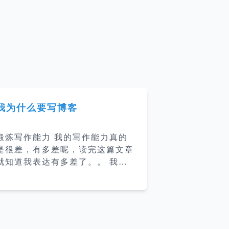
我为什么要写博客
锻炼写作能力 我的写作能力真的
是很差，有多差呢，读完这篇文章
就知道我表达有多差了。。 我以
前也有写过一些博客，但是写出来
的东西真的是很差劲，连我自己都
不想看第二遍，还有在工作当中有
时候需要写文档，然后写的也比较
乱。所以这次特地花了很大精力建