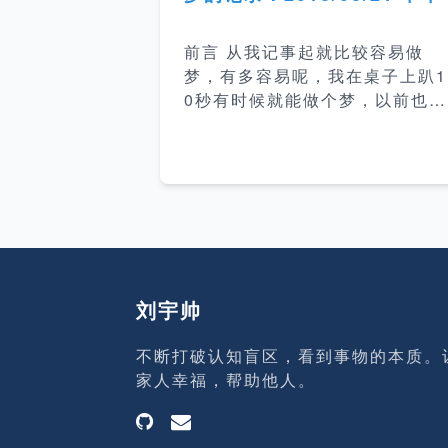
&gt;&gt; 25% 介绍搜索引擎的
构和各部分实现方案。 &lt;&lt; 编
前言 从我记事起就比较容易做
码的奥秘 &gt;&gt; 25% 计算机
梦，有多容易呢，我在桌子上趴1
码普及读物 &lt;&lt; 数学史 &gt;
0秒有时候就能做个梦，以前也有
&gt; 4% 数学历史发展和起源
想研究或者记录下自己梦，每次
没坚持下来。这次在博客上开这
栏目用于后面记录醒来后记得比
清楚的梦并根据情况做些简单的
析，后面也会继续去关注梦方面
书籍深入研究这方面的东西。 梦
的时间地点 梦的日期：2018/08/
21，大约时间13:40-13:59 地
刘宇帅
点：公司工位 梦的内容 地点：一
间很熟悉、同学很多的教室。 时
不断打破认知盲区，看到事物的本质。
间：梦开始时正在上课、梦里的
家人幸福，帮助他人。
室人比较多、课本也比较多，推
应该是初中或高中的时候。 人
物：梦里的人物没有比较清晰的