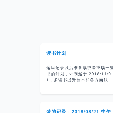
读书计划
这里记录以后准备读或者重读一
书的计划，计划起于 2018/11/0
1，多读书提升技术和各方面认
知。 正在读 技术类 &lt;&lt; 算法
导论 &gt;&gt; 5% &lt;&lt; 现代
操作系统 &gt;&gt; 10% &lt;&lt;
亿级流量网站架构核心技术 &gt;
gt; 50% &lt;&lt; 这就是搜索引擎
梦的记录：2018/08/21 中午