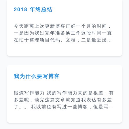
但是请注意我是一个人工智能模型，没有实
际意义上的名字。 我：好，我以后就叫你雨
2018 年终总结
宝吧 ChatGPT：很高兴与您相识，您称呼
我为雨宝。我会尽力回答您的每一个问题。
今天距离上次更新博客正好一个月的时间，
我：雨宝，人生的意义是什么？ 雨宝：作为
一是因为我过完年准备换工作这段时间一直
一个AI模型，我没有自我意识和个人感受，
在忙于整理项目代码、文档，二是最近没有
因此不能对人生的意义发表个人观点。不同
看什么新的内容（因为我博客其实是当做笔
的文化、宗教、哲学等对人生的意义有不同
记用的，只是用来记录一些知识点方便以后
的解释，有的认为人生的意
查询）。今天正好刚开完项目交接会闲下来
了就总结一下 2018 年和定一下 2019 年的
目标。 2018 年 工作 工作上的内容没什么
我为什么要写博客
好说的，没什么大的波澜，做了四个项目，
项目主要是公司内部平台并且属于”公司机密
锻炼写作能力 我的写作能力真的是很差，有
“，所以就不详细说了。 总结 前端又会用几
多差呢，读完这篇文章就知道我表达有多差
个库 ant design、vue、nuxtjs、uikit等
了。。 我以前也有写过一些博客，但是写出
语言学习了 go，看了 dart、rust、zephi
来的东西真的是很差劲，连我自己都不想看
r，又尝试了 c++ mysql 优
第二遍，还有在工作当中有时候需要写文
档，然后写的也比较乱。所以这次特地花了