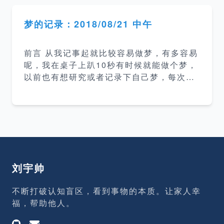
很大精力建立这个博客就是希望能提高自己
的写作能力，提升在一些需要文字沟通环境
梦的记录：2018/08/21 中午
里的沟通能力。 提升技术水平 站内博客主
要会以技术为主，而我要想把某一个技术方
前言 从我记事起就比较容易做梦，有多容易
面的知识描述清楚，我自己就必须保证自己
呢，我在桌子上趴10秒有时候就能做个梦，
对该技术有比较深入的了解才行。 记录各种
以前也有想研究或者记录下自己梦，每次都
问题和坑 在平常的开发过程中经常会遇到各
没坚持下来。这次在博客上开这个栏目用于
种问题，然后就会一阵google，然后好不容
后面记录醒来后记得比较清楚的梦并根据情
易解决了，过了段时间又碰到了相同的问题
况做些简单的分析，后面也会继续去关注梦
又要重新找解决方
方面的书籍深入研究这方面的东西。 梦的时
间地点 梦的日期：2018/08/21，大约时间1
3:40-13:59 地点：公司工位 梦的内容 地
点：一间很熟悉、同学很多的教室。 时间：
刘宇帅
梦开始时正在上课、梦里的教室人比较多、
课本也比较多，推测应该是初中或高中的时
不断打破认知盲区，看到事物的本质。让家人幸
候。 人物：梦里的人物没有比较清晰的特
福，帮助他人。
征，感觉好像是中学时期好多同学的形象交
杂着，有个男同学感觉跟我比较亲近，表