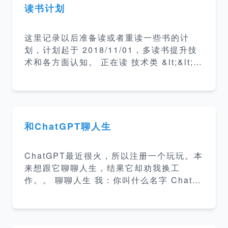
读书计划
这里记录以后准备读或者重读一些书的计
划，计划起于 2018/11/01，多读书提升技
术和各方面认知。 正在读 技术类 &lt;&lt;
算法导论 &gt;&gt; 5% &lt;&lt; 现代操作系
统 &gt;&gt; 10% &lt;&lt; 亿级流量网站架
构核心技术 &gt;&gt; 50% &lt;&lt; 这就是
搜索引擎 &gt;&gt; 25% 介绍搜索引擎的架
构和各部分实现方案。 &lt;&lt; 编码的奥秘
和ChatGPT聊人生
&gt;&gt; 25% 计算机编码普及读物 &lt;&lt;
数学史 &gt;&gt; 4% 数学历史发展和起源 &
ChatGPT最近很火，所以注册一个玩玩。本
lt
来想跟它聊聊人生，结果它却劝我换工
作。。 聊聊人生 我：你叫什么名字 ChatG
PT：我叫ChatGPT，是一个由OpenAI训练
的大型语言模型。 我：我可以给你起个名字
吗？ ChatGPT：您当然可以给我起名字，