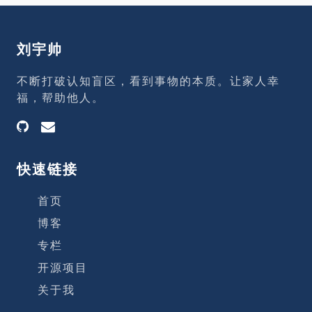
间地点 梦的日期：2018/08/21，大约时间1
3:40-13:59 地点：公司工位 梦的内容 地
点：一间很熟悉、同学很多的教室。 时间：
刘宇帅
梦开始时正在上课、梦里的教室人比较多、
课本也比较多，推测应该是初中或高中的时
不断打破认知盲区，看到事物的本质。让家人幸
候。 人物：梦里的人物没有比较清晰的特
福，帮助他人。
征，感觉好像是中学时期好多同学的形象交
杂着，有个男同学感觉跟我比较亲近，表
快速链接
首页
博客
专栏
开源项目
关于我