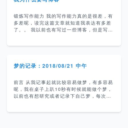
好说的，没什么大的波澜，做了四个项目，
项目主要是公司内部平台并且属于”公司机密
锻炼写作能力 我的写作能力真的是很差，有
“，所以就不详细说了。 总结 前端又会用几
多差呢，读完这篇文章就知道我表达有多差
个库 ant design、vue、nuxtjs、uikit等
了。。 我以前也有写过一些博客，但是写出
语言学习了 go，看了 dart、rust、zephi
来的东西真的是很差劲，连我自己都不想看
r，又尝试了 c++ mysql 优
第二遍，还有在工作当中有时候需要写文
档，然后写的也比较乱。所以这次特地花了
很大精力建立这个博客就是希望能提高自己
的写作能力，提升在一些需要文字沟通环境
梦的记录：2018/08/21 中午
里的沟通能力。 提升技术水平 站内博客主
要会以技术为主，而我要想把某一个技术方
前言 从我记事起就比较容易做梦，有多容易
面的知识描述清楚，我自己就必须保证自己
呢，我在桌子上趴10秒有时候就能做个梦，
对该技术有比较深入的了解才行。 记录各种
以前也有想研究或者记录下自己梦，每次都
问题和坑 在平常的开发过程中经常会遇到各
没坚持下来。这次在博客上开这个栏目用于
种问题，然后就会一阵google，然后好不容
后面记录醒来后记得比较清楚的梦并根据情
易解决了，过了段时间又碰到了相同的问题
况做些简单的分析，后面也会继续去关注梦
又要重新找解决方
方面的书籍深入研究这方面的东西。 梦的时