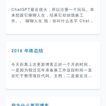
数学史 &gt;&gt; 4% 数学历史发展和起源 &
ChatGPT最近很火，所以注册一个玩玩。本
lt
来想跟它聊聊人生，结果它却劝我换工
作。。 聊聊人生 我：你叫什么名字 ChatG
PT：我叫ChatGPT，是一个由OpenAI训练
的大型语言模型。 我：我可以给你起个名字
吗？ ChatGPT：您当然可以给我起名字，
但是请注意我是一个人工智能模型，没有实
际意义上的名字。 我：好，我以后就叫你雨
2018 年终总结
宝吧 ChatGPT：很高兴与您相识，您称呼
我为雨宝。我会尽力回答您的每一个问题。
今天距离上次更新博客正好一个月的时间，
我：雨宝，人生的意义是什么？ 雨宝：作为
一是因为我过完年准备换工作这段时间一直
一个AI模型，我没有自我意识和个人感受，
在忙于整理项目代码、文档，二是最近没有
因此不能对人生的意义发表个人观点。不同
看什么新的内容（因为我博客其实是当做笔
的文化、宗教、哲学等对人生的意义有不同
记用的，只是用来记录一些知识点方便以后
的解释，有的认为人生的意
查询）。今天正好刚开完项目交接会闲下来
了就总结一下 2018 年和定一下 2019 年的
目标。 2018 年 工作 工作上的内容没什么
我为什么要写博客