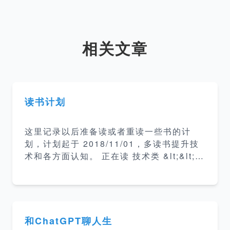
相关文章
读书计划
这里记录以后准备读或者重读一些书的计
划，计划起于 2018/11/01，多读书提升技
术和各方面认知。 正在读 技术类 &lt;&lt;
算法导论 &gt;&gt; 5% &lt;&lt; 现代操作系
统 &gt;&gt; 10% &lt;&lt; 亿级流量网站架
构核心技术 &gt;&gt; 50% &lt;&lt; 这就是
搜索引擎 &gt;&gt; 25% 介绍搜索引擎的架
构和各部分实现方案。 &lt;&lt; 编码的奥秘
和ChatGPT聊人生
&gt;&gt; 25% 计算机编码普及读物 &lt;&lt;