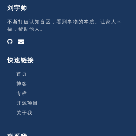
点：一间很熟悉、同学很多的教室。 时间：
刘宇帅
梦开始时正在上课、梦里的教室人比较多、
课本也比较多，推测应该是初中或高中的时
不断打破认知盲区，看到事物的本质。让家人幸
候。 人物：梦里的人物没有比较清晰的特
福，帮助他人。
征，感觉好像是中学时期好多同学的形象交
杂着，有个男同学感觉跟我比较亲近，表
快速链接
首页
博客
专栏
开源项目
关于我