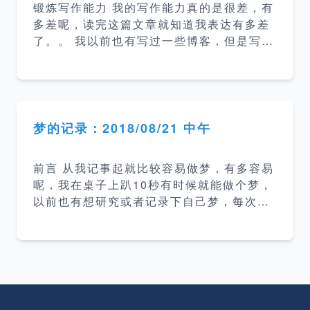
锻炼写作能力 我的写作能力真的是很差，有
“，所以就不详细说了。 总结 前端又会用几
多差呢，读完这篇文章就知道我表达有多差
个库 ant design、vue、nuxtjs、uikit等
了。。 我以前也有写过一些博客，但是写出
语言学习了 go，看了 dart、rust、zephi
来的东西真的是很差劲，连我自己都不想看
r，又尝试了 c++ mysql 优
第二遍，还有在工作当中有时候需要写文
档，然后写的也比较乱。所以这次特地花了
很大精力建立这个博客就是希望能提高自己
的写作能力，提升在一些需要文字沟通环境
梦的记录：2018/08/21 中午
里的沟通能力。 提升技术水平 站内博客主
要会以技术为主，而我要想把某一个技术方
前言 从我记事起就比较容易做梦，有多容易
面的知识描述清楚，我自己就必须保证自己
呢，我在桌子上趴10秒有时候就能做个梦，
对该技术有比较深入的了解才行。 记录各种
以前也有想研究或者记录下自己梦，每次都
问题和坑 在平常的开发过程中经常会遇到各
没坚持下来。这次在博客上开这个栏目用于
种问题，然后就会一阵google，然后好不容
后面记录醒来后记得比较清楚的梦并根据情
易解决了，过了段时间又碰到了相同的问题
况做些简单的分析，后面也会继续去关注梦
又要重新找解决方
方面的书籍深入研究这方面的东西。 梦的时
间地点 梦的日期：2018/08/21，大约时间1
3:40-13:59 地点：公司工位 梦的内容 地