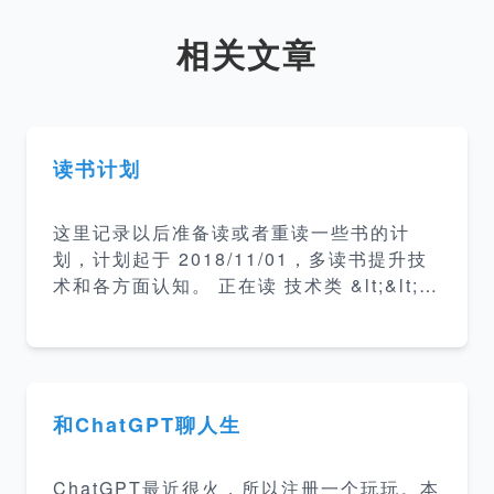
相关文章
读书计划
这里记录以后准备读或者重读一些书的计
划，计划起于 2018/11/01，多读书提升技
术和各方面认知。 正在读 技术类 &lt;&lt;
算法导论 &gt;&gt; 5% &lt;&lt; 现代操作系
统 &gt;&gt; 10% &lt;&lt; 亿级流量网站架
构核心技术 &gt;&gt; 50% &lt;&lt; 这就是
搜索引擎 &gt;&gt; 25% 介绍搜索引擎的架
构和各部分实现方案。 &lt;&lt; 编码的奥秘
和ChatGPT聊人生
&gt;&gt; 25% 计算机编码普及读物 &lt;&lt;
数学史 &gt;&gt; 4% 数学历史发展和起源 &
ChatGPT最近很火，所以注册一个玩玩。本