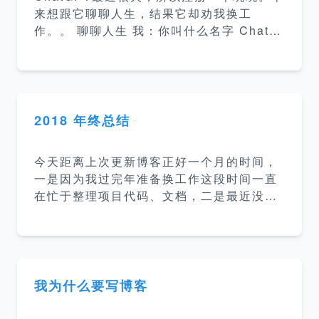
lt
来想跟它聊聊人生，结果它却劝我换工
作。。 聊聊人生 我：你叫什么名字 ChatG
PT：我叫ChatGPT，是一个由OpenAI训练
的大型语言模型。 我：我可以给你起个名字
吗？ ChatGPT：您当然可以给我起名字，
但是请注意我是一个人工智能模型，没有实
际意义上的名字。 我：好，我以后就叫你雨
2018 年终总结
宝吧 ChatGPT：很高兴与您相识，您称呼
我为雨宝。我会尽力回答您的每一个问题。
今天距离上次更新博客正好一个月的时间，
我：雨宝，人生的意义是什么？ 雨宝：作为
一是因为我过完年准备换工作这段时间一直
一个AI模型，我没有自我意识和个人感受，
在忙于整理项目代码、文档，二是最近没有
因此不能对人生的意义发表个人观点。不同
看什么新的内容（因为我博客其实是当做笔
的文化、宗教、哲学等对人生的意义有不同
记用的，只是用来记录一些知识点方便以后
的解释，有的认为人生的意
查询）。今天正好刚开完项目交接会闲下来
了就总结一下 2018 年和定一下 2019 年的
目标。 2018 年 工作 工作上的内容没什么
我为什么要写博客
好说的，没什么大的波澜，做了四个项目，
项目主要是公司内部平台并且属于”公司机密