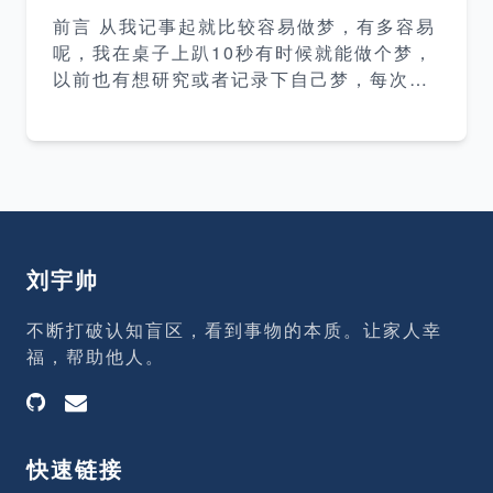
要会以技术为主，而我要想把某一个技术方
前言 从我记事起就比较容易做梦，有多容易
面的知识描述清楚，我自己就必须保证自己
呢，我在桌子上趴10秒有时候就能做个梦，
对该技术有比较深入的了解才行。 记录各种
以前也有想研究或者记录下自己梦，每次都
问题和坑 在平常的开发过程中经常会遇到各
没坚持下来。这次在博客上开这个栏目用于
种问题，然后就会一阵google，然后好不容
后面记录醒来后记得比较清楚的梦并根据情
易解决了，过了段时间又碰到了相同的问题
况做些简单的分析，后面也会继续去关注梦
又要重新找解决方
方面的书籍深入研究这方面的东西。 梦的时
间地点 梦的日期：2018/08/21，大约时间1
3:40-13:59 地点：公司工位 梦的内容 地
点：一间很熟悉、同学很多的教室。 时间：
刘宇帅
梦开始时正在上课、梦里的教室人比较多、
课本也比较多，推测应该是初中或高中的时
不断打破认知盲区，看到事物的本质。让家人幸
候。 人物：梦里的人物没有比较清晰的特
福，帮助他人。
征，感觉好像是中学时期好多同学的形象交
杂着，有个男同学感觉跟我比较亲近，表
快速链接