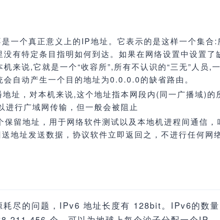
.0.0已经不是一个真正意义上的IP地址。它表示的是这样一个
表里没有特定条目指明如何到达。如果在网络设置中设置了
.对本机来说,它就是一个“收容所”,所有不认识的“三无”人
统会自动产生一个目的地址为0.0.0.0的缺省路由。
叫做限制广播地址，对本机来说,这个地址指本网段内(同一广播
以进行广域网传输，但一般会被阻止
个保留地址，用于网络软件测试以及本地机进程间通信，叫做回送
回送地址发送数据，协议软件立即返回之，不进行任何网络
耗尽的问题，IPv6 地址长度有 128bit。IPv6的数量为1
,431,768,211,456 个，可以为地球上每个沙子分配一个IP。