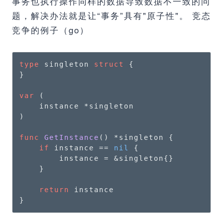
事务也执行操作同样的数据导致数据不一致的问
题，解决办法就是让“事务”具有"原子性"。 竞态
竞争的例子（go）
type
 singleton 
struct
 {

}

var
 (

    instance *singleton

)

func
GetInstance
()
 *singleton {

if
 instance == 
nil
 {

        instance = &singleton{}

    }

return
 instance

}