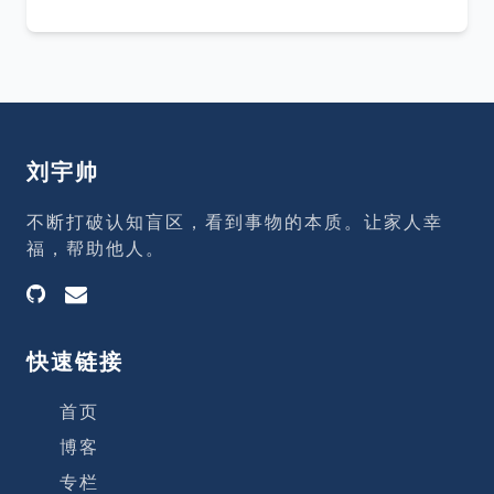
1000; j++ { items[i][j] = rand.Int31n(2) }
} } // 横向遍历 func sumRows() int { var
sum = 0 for
刘宇帅
不断打破认知盲区，看到事物的本质。让家人幸
福，帮助他人。
快速链接
首页
博客
专栏