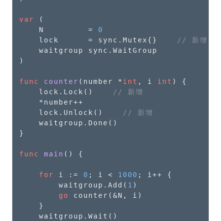
var
 (

    N         = 
0
    lock      = sync.Mutex{}    
// 新增
    waitgroup sync.WaitGroup

)

func
counter
(number *
int
, i 
int
)
 {

    lock.Lock()    
// 新增
    *number++

    lock.Unlock()    
// 新增
    waitgroup.Done()

}

func
main
()
 {

for
 i := 
0
; i < 
1000
; i++ {

        waitgroup.Add(
1
)

go
 counter(&N, i)

    }

    waitgroup.Wait()
