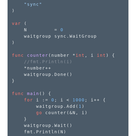
"sync"
)

var
 (

    N         = 
0
    waitgroup sync.WaitGroup

)

func
counter
(number *
int
, i 
int
)
 {

//fmt.Println(i)
    *number++

    waitgroup.Done()

}

func
main
()
 {

for
 i := 
0
; i < 
1000
; i++ {

        waitgroup.Add(
1
)

go
 counter(&N, i)

    }

    waitgroup.Wait()

    fmt.Println(N)
