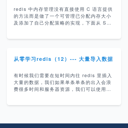
的性能问题，但是也引入了新的问题，一主
redis 中内存管理没有直接使用 C 语言提供
多从，在使用过程中，如果主服务器挂掉那
的方法而是做了一个可管理已分配内存大小
么整个 Redis 服务的写就挂掉了，如果一个
及添加了自己分配策略的实现，下面从 SDS
从服务器挂掉那么调用方就无法正确的读数
开始去了解 redis 的内存管理实现及策略。
据了，只能通过修改调
SDS 内存管理函数定义如下： src/sdsallo
c.h #include "zmalloc.h" #define s_mal
loc zmalloc #define s_realloc zrealloc
#define s_free zfree s_malloc 内存申
从零学习redis（12）--- 大量导入数据
请、s_realloc 内存重新分配、s_free 内存
释放，这里定义分别是 zmalloc.h 里三个函
有时候我们需要在短时间内往 redis 里插入
数的别名，而 zmalloc zrea
大量的数据，我们如果单条单条的出入会浪
费很多时间和服务器资源，我们可以使用管
道来实现快速的插入。 netcat 我们把需要
插入 redis 的数据创建为如下的一个命令集
文件 set key1 val1 set key2 val2 ... set
key3 val3 我们使用如下命令执行数据导入
&gt; $ cat /tmp/test|nc localhost 6379 +