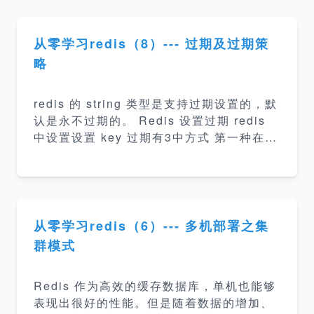
从零学习redis（8）--- 过期及过期策
略
redis 的 string 类型是支持过期设置的，默
认是永不过期的。 Redis 设置过期 redis
中设置设置 key 过期有3中方式 第一种在设
置值的时候指定过期时间 Set 命令格式 SE
T key value [EX seconds] [PX millisec
onds] [NX|XX] EX second ：设置键的过
期时间为 second 秒。 SET key value EX
second 效果等同于 SETEX key second
从零学习redis（6）--- 多机部署之集
value 。 PX millisecond ：设置键的过期
群模式
时间为 millisecond 毫秒。 3. SET key v
alue PX m
Redis 作为高效的缓存数据库，单机也能够
表现出很好的性能。但是随着数据的增加、