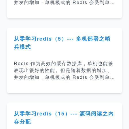
并发的增加，单机模式的 Redis 会受到单机
性能、容量、稳定性的限制，即使 Redis 提
供了稳定的持久化方案，但是单机服务器始
终是部署在单个机器上，如果运行机器本身
的服务器出现问题我们很难在短时间恢复服
务。所以 Redis 提供了三种多机模式： 主
从零学习redis（5）--- 多机部署之哨
从复制模式 哨兵模式 集群模式 redis集群模
兵模式
式 哨兵模式解决了主节点挂掉的问题，但是
没有解决从节点挂掉的问题，而 redis 集群
Redis 作为高效的缓存数据库，单机也能够
模式可以有效的解决这个问题。redis集群中
表现出很好的性能。但是随着数据的增加、
的数据是和槽（slot）挂钩的，一共定义了1
并发的增加，单机模式的 Redis 会受到单机
6384个槽，所有的数据使用一致性哈希分
性能、容量、稳定性的限制，即使 Redis 提
供了稳定的持久化方案，但是单机服务器始
终是部署在单个机器上，如果运行机器本身
的服务器出现问题我们很难在短时间恢复服
务。所以 Redis 提供了三种多机模式： 主
从零学习redis（15）--- 源码阅读之内
从复制模式 哨兵模式 集群模式 哨兵模式 主
存分配
从复制模式解决了数据备份和单机可能存在