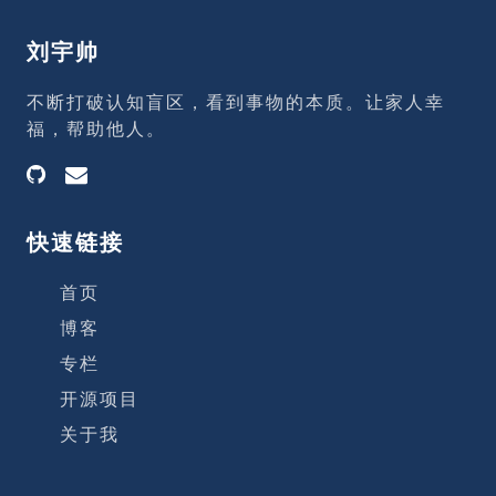
OK +OK +OK pipe mode 使用 netcat 并
不是一个可靠地方式，因为用netcat进行大
刘宇帅
规模插入时不能检查错误。从Redis 2.6开
始redis-cli支
不断打破认知盲区，看到事物的本质。让家人幸
福，帮助他人。
快速链接
首页
博客
专栏
开源项目
关于我