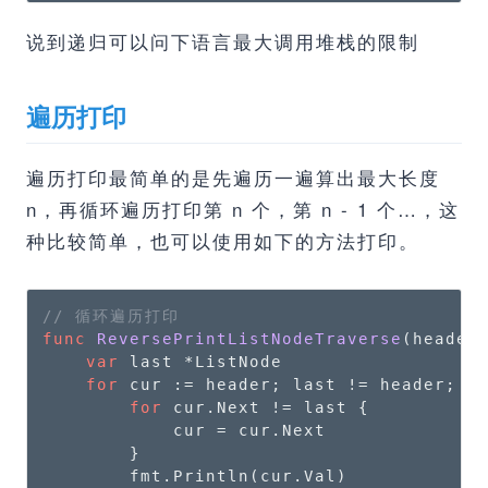
说到递归可以问下语言最大调用堆栈的限制
遍历打印
遍历打印最简单的是先遍历一遍算出最大长度
n，再循环遍历打印第 n 个，第 n - 1 个…，这
种比较简单，也可以使用如下的方法打印。
// 循环遍历打印
func
ReversePrintListNodeTraverse
(header
var
 last *ListNode

for
 cur := header; last != header; cu
for
 cur.Next != last {

            cur = cur.Next

        }

        fmt.Println(cur.Val)
