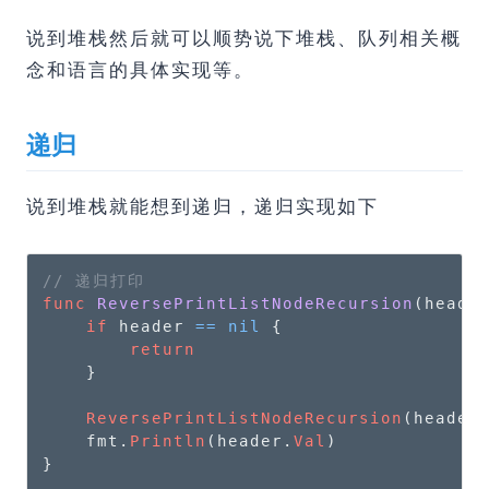
说到堆栈然后就可以顺势说下堆栈、队列相关概
念和语言的具体实现等。
递归
说到堆栈就能想到递归，递归实现如下
// 递归打印
func
ReversePrintListNodeRecursion
(heade
if
 header 
==
nil
 {

return
    }

ReversePrintListNodeRecursion
(header
    fmt.
Println
(header.
Val
)

}