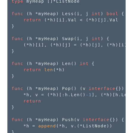
type
 myHeap []*ListNode

func
(h *myHeap)
 Less(i, j 
int
) 
bool
 {

return
 (*h)[i].Val < (*h)[j].Val

}

func
(h *myHeap)
 Swap(i, j 
int
) {

    (*h)[i], (*h)[j] = (*h)[j], (*h)[i]

}

func
(h *myHeap)
 Len() 
int
 {

return
len
(*h)

}

func
(h *myHeap)
 Pop() (v 
interface
{}) {

    *h, v = (*h)[:h.Len()
-1
], (*h)[h.Len
return
}

func
(h *myHeap)
 Push(v 
interface
{}) {

    *h = 
append
(*h, v.(*ListNode))

}