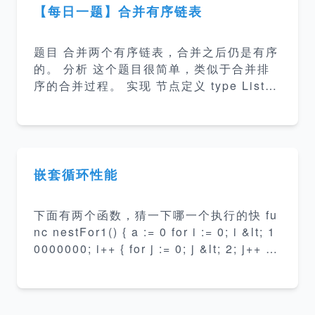
我们可以实现最基本的冒泡排序如下： func
【每日一题】合并有序链表
BubbleSort1(list []int) { n := len(list) fo
r i := 0; i &lt; n; i++ { for j := 0; j &lt; n-
题目 合并两个有序链表，合并之后仍是有序
1; j++ { if list
的。 分析 这个题目很简单，类似于合并排
序的合并过程。 实现 节点定义 type ListN
ode struct { Val int Next *ListNode } 单
元测试 var mergeOrderListList = [][][]int
{ { {1, 2, 3, 4}, {7,8,9}, {1, 2, 3, 4, 7, 8,
9}, },{ {1, 2, 3, 4}, {3,8}, {1, 2, 3, 3, 4, 8
嵌套循环性能
下面有两个函数，猜一下哪一个执行的快 fu
nc nestFor1() { a := 0 for i := 0; i &lt; 1
0000000; i++ { for j := 0; j &lt; 2; j++ {
a = a + i a = a + j } } } func nestFor2() {
a := 0 for i := 0; i &lt; 2; i++ { for j := 0;
j &lt; 10000000; j++ {