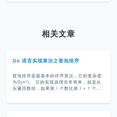
相关文章
Go 语言实现算法之冒泡排序
冒泡排序是最基本的排序算法，它的复杂度
为O(n²)。 它的实现原理非常简单，就是从
头遍历数组，如果第 i 个数比第 i + 1 个数
大，那么就交换他们，这样遍历第一次就会
让最大的数放到数组末尾，第二遍会把第二
大的数放到数组倒数第二的位置，依次类
推…… 冒泡排序过程图形表示如下： 那么