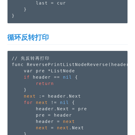
        last = cur

    }

}
循环反转打印
// 先反转再打印

func ReversePrintListNodeReverse(header *
    var pre *ListNode

if
 header == 
nil
 {

return
    }

next
 := header.Next

for
next
 != 
nil
 {

        header.Next = pre

        pre = header

        header = 
next
next
 = 
next
.Next

    }
