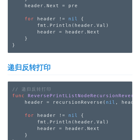
    header.Next = pre

for
 header != 
nil
 {

        fmt.Println(header.Val)

        header = header.Next

    }

}
递归反转打印
// 递归反转打印
func
ReversePrintListNodeRecursionRevers
    header = recursionReverse(
nil
, header
for
 header != 
nil
 {

        fmt.Println(header.Val)

        header = header.Next

    }
