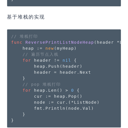
基于堆栈的实现
// 堆栈打印
func
ReversePrintListNodeHeap
(header *Li
    heap := 
new
(myHeap)

// 遍历节点入栈
for
 header != 
nil
 {

        heap.Push(header)

        header = header.Next

    }

// pop 堆栈打印
for
 heap.Len() > 
0
 {

        cur := heap.Pop()

        node := cur.(*ListNode)

        fmt.Println(node.Val)

    }

}