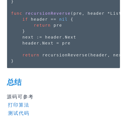
}

func
recursionReverse
(pre, header *ListN
if
 header == 
nil
 {

return
 pre

    }

    next := header.Next

    header.Next = pre

return
 recursionReverse(header, next)
}
总结
源码可参考
打印算法
测试代码