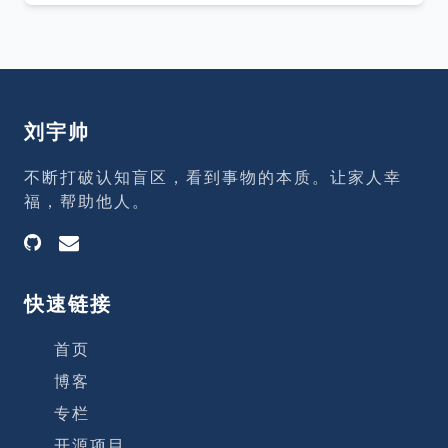
个，它们几乎都是冲
头到尾接过去。 用了两个多月，大家从一开
始的别扭、吐槽、不信任，慢慢变成了——
用得挺顺。 顺到，没人抱怨了。 按理说，
这是天大的好事。 可那一刻，我心里咯噔一
下。 因为&quot;没人提问题&quot;，有两
刘宇帅
种可能：一种是真的没问题了，另一种是，
大家已经看不见问题了。 我估计，是后者。
不断打破认知盲区，看到事物的本质。让家人幸
浮在水面上的，是看得见的成绩 这半年，团
福，帮助他人。
队是真的变样了。 Zeus、Zeus
快速链接
首页
博客
专栏
开源项目