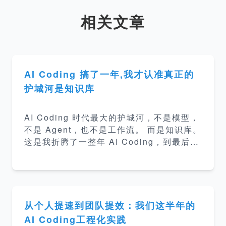
相关文章
AI Coding 搞了一年,我才认准真正的
护城河是知识库
AI Coding 时代最大的护城河，不是模型，
不是 Agent，也不是工作流。 而是知识库。
这是我折腾了一整年 AI Coding，到最后才
慢慢看明白的事。 可一开始，我和大多数人
一样，劲儿全使在另一个地方——工作流。
怎么把写 PRD、出方案、写代码、生成测
试串成一条链路，让 AI 一步步往下跑。 工
作流跑通了，下一个问题马上冒出来—— AI
从个人提速到团队提效：我们这半年的
跑这些命令的时候，到底读什么？ 光给它代
AI Coding工程化实践