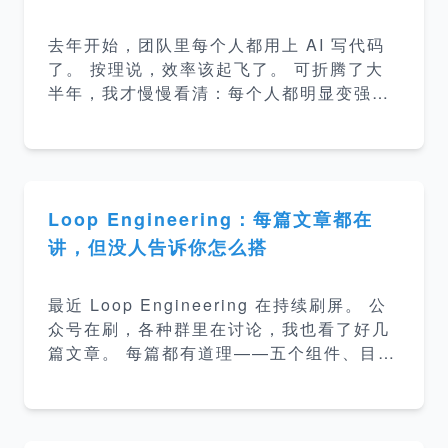
码，不够。 于是所有人又一窝蜂去搞知识
库。研发在搞，产品在搞，业务也在搞。 可
去年开始，团队里每个人都用上 AI 写代码
搞着搞着我发现一件事：几乎没人能说清，
了。 按理说，效率该起飞了。 可折腾了大
知识库到底该是什么。 先说说，知识库不该
半年，我才慢慢看清：每个人都明显变强
是什么 很多人理解的知识库，是&quot;把代
了，但团队的合力却没跟着强起来。 会用 A
码翻
I 的人，效率飞涨。 用得浅的人，被甩在后
面。 几十个开发，几十套打法——各自的 p
rompt 习惯、各自的提示词、各自摸索出的
一套方法。 这本来不是坏事。 坏就坏在，
Loop Engineering：每篇文章都在
大家的产出开始对不上了。 同一个功能，不
讲，但没人告诉你怎么搭
同人让 AI 写出来的代码，风格能差出十万
八千里。 某个同事摸到一个好用的技巧，群
最近 Loop Engineering 在持续刷屏。 公
里截图一发，热闹两句，然后就沉底了。 下
众号在刷，各种群里在讨论，我也看了好几
一个新人进来，还是从零开始踩。 文档呢？
篇文章。 每篇都有道理——五个组件、目标
散在各个服务的 README 里，或者干脆躺
定义、古德哈特定律，逻辑很清晰，我都信
在某个人的电脑里。 遇到跨
了。 但看完之后有点空。 我的工作流该怎
么 Loop 化？从哪起手？搭出来以后长什么