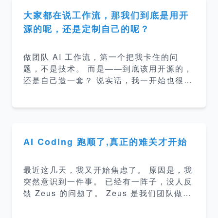
样？ 没一篇说清楚。 所以想聊聊我自己的
理解，以及我们实际在做的事——我们团队
大家都在说工作流，那我们到底是用开
搭了个叫 Talos 的系统，算是目前我见过最
源的呢，还是定制自己的呢？
接近&quot;生产级 Loop Engineering&qu
ot;的垂类实践。 Loop 其实只有两种形态
做团队 AI 工作流，第一个把我卡住的问
在我看来，Loop Engineering 这件事，放
题，不是技术。 而是——到底该用开源的，
长了看只有两个终点。 第一个是通用智能 A
还是自己造一套？ 说实话，我一开始也很犹
I。 它足够强
豫。 毕竟&quot;自己造轮子&quot;这四个
字，听着就不太聪明。 所以动手之前，我特
意花了不少时间，认真研究了一圈现成的方
案：BMAD、OpenSpec、SuperPower
s、SpecKit…… 一个个看下来，我的第一
AI Coding 跑顺了,真正的难关才开始
感受是：真优雅。 👏 设计思路清晰，工程
化也讲究，看得出背后都是高手。 可越往深
最近这几天，我又开始焦虑了。 原因是，我
里看，我越发现：它们再好，也不是为我们
突然意识到一件事。 已经有一阵子，没人反
这种团队设计的。 所以，最终我还是决定做
馈 Zeus 的问题了。 Zeus 是我们团队做的
我们自己的工作流。 三个绕不过去的坎 具
一套 AI Coding 工具体系。 说白了，就是
体说，是三个坎，每一个都硌得慌。 第一
想让 AI 把&quot;写代码&quot;这件事，从