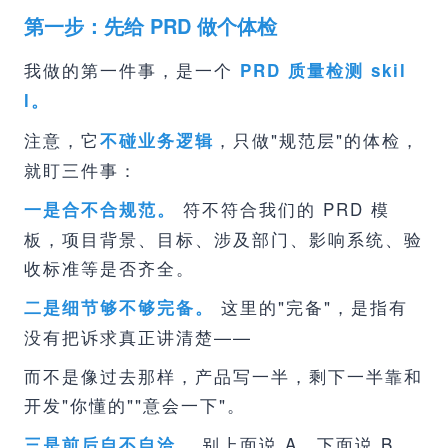
第一步：先给 PRD 做个体检
我做的第一件事，是一个
PRD 质量检测 skil
l。
注意，它
，只做"规范层"的体检，
不碰业务逻辑
就盯三件事：
符不符合我们的 PRD 模
一是合不合规范。
板，项目背景、目标、涉及部门、影响系统、验
收标准等是否齐全。
这里的"完备"，是指有
二是细节够不够完备。
没有把诉求真正讲清楚——
而不是像过去那样，产品写一半，剩下一半靠和
开发"你懂的""意会一下"。
别上面说 A，下面说 B，
三是前后自不自洽。