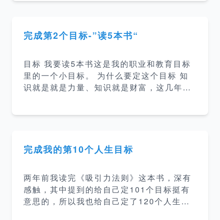
以刺激自己持续坚持下去，大目标也会尽量
拆出一部分阶段性目标出来，也是为了刺激
自己持续地坚持下去。另外后续每达成一个
完成第2个目标-”读5本书“
目标都会写一篇博客记录。 我的120个目标
个人目标 我要做一款自己的产品 我要完成
目标 我要读5本书这是我的职业和教育目标
一次万人演讲 我要重构下我的博客网站 我
里的一个小目标。 为什么要定这个目标 知
要练好钢笔字 我要制定个人日程管理系统或
识就是就是力量、知识就是财富，这几年越
方法并坚持执行 我要制定个人学习管理系统
来越觉得自己很无知，有的时候一个很简单
或方法并坚持执行 我要制定目标进度管理办
的事情因为自己只是不知道、没了解过就完
法并坚持执行 我要坚持冥想30次
全无从下手，尤其是前几年一直在学技术细
节，没读过其他类型的书，所以后面会坚持
读书，提升自己在各个方面的知识。 读了那
完成我的第10个人生目标
些书 高效休息法 疲累分为大脑疲劳和身体
疲劳，而睡觉只能解决身体疲劳，睡得的再
两年前我读完《吸引力法则》这本书，深有
多也无法解决大脑疲劳，而正念就是解决大
感触，其中提到的给自己定101个目标挺有
脑疲劳的方法。 高绩效教练 重新认识教练,
意思的，所以我也给自己定了120个人生目
教练是一种领导和管理的方式，一种对待他
标。这两年我一直在为实现这120个人生目
人的方式，一种思维的方式，一种存在的方