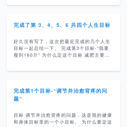
标努力着，目前完成了我的第十个人生目标-
式。 谁动了我的奶酪 在纷乱复杂的现在社
我要骑行400公里 。 为什么要定这个目标
会中，变化无处不
我虽然从小在农村长大，但其实我从小就没
有做过太多的体力活，也很少参加体育运
完成了第 3、4、5、6 共四个人生目标
动，所以一直以来体力都比较差。尤其是工
作这9年，大量的时间都投入在工作中，又
好久没有写了，这次把最近完成的几个人生
不注意饮食，体重直线上升到了200多斤，
目标一起总结一下。 完成第3个目标-“我要
身体素质下降很严重。所以我就想要找一个
瘦到160斤” 为什么定这个目标 减肥主要是
有趣又不枯燥的运动来增强一下体力，然后
为了健康。减肥前体重201斤了，这几年的
身边有一些人在骑行，再加上我觉得自己需
体检唯一的问题就是重度脂肪肝，然后我的
要多出去逛逛，所以就选择了骑行。（当然
体力和精力也比以前下降了很多。 如何达到
我的体重已经在我
目标 经过3个月的戒碳水和节食从201斤减
到了158斤，减了43斤，好大一块肉呢，哈
完成第1个目标-“调节并治愈背疼的问
哈。已经恢复正常饮食1个月了、也开始运
题”
动了，目前体重稳定。 减肥前后对比照 完
成第4个目标-”我要给我媳妇买一辆车“ 为什
目标 调节并治愈背疼的问题，这是我的健康
么定这个目标 就是刚需吧。以前一家人都在
和身体目标里的一个小目标。 为什么要定这
北京，去年我媳妇带着我爸妈和孩子都回郑