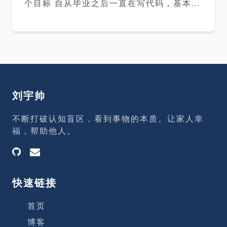
个目标 自从毕业之后一直在写代码，基本上
州了。郑州离老家比较近，周边亲戚朋友也
都是每天坐10小时以上，这样保持了7年的
比较多，有车的话回老家或者和亲戚朋
时间，应该是背后的骨头有点变形吧，所以
会隐隐作痛。 最严重的是在4月份的一天，
突然从后背连到大腿上的神经疼，疼的大腿
抬不起来，完全无法走路，我在床上躺了整
整一天才好，当时可把我吓坏了。。 出于强
烈的求生欲，我制定了这个目标。 如何达到
刘宇帅
目标 调整坐姿 坐着的时候尽量保持背部笔
直，不定时地多向后仰、做扩胸动作。 多走
不断打破认知盲区，看到事物的本质。让家人幸
路 坐的时间长了就站起来转一转 每天中午
福，帮助他人。
出去步行2-3公里，并保持背部笔直 睡硬板
床 我二女儿出生后，床上就暂时没我的位置
快速链接
首页
博客