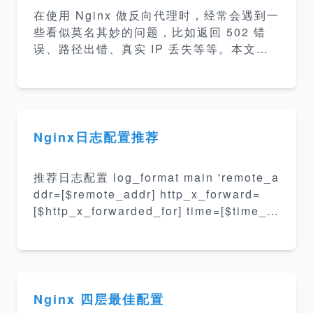
缀匹配 ^~ 其次是按文件中顺
在使用 Nginx 做反向代理时，经常会遇到一
些看似莫名其妙的问题，比如返回 502 错
误、路径出错、真实 IP 丢失等等。本文总
结了开发和部署中最常见的 Nginx 反向代理
问题，并给出对应的排查和解决方案，帮助
你快速定位和修复问题。 目录 一、502 Ba
d Gateway 二、路径拼接异常 三、获取不
到真实客户端-IP 四、跨域请求失败 五、W
Nginx日志配置推荐
ebSocket 无法正常工作 六、请求体过大导
致-413-错误 七、反向代理跳转失效 八、H
推荐日志配置 log_format main 'remote_a
TTPS-代理配置问题 九、文件下载异常或中
ddr=[$remote_addr] http_x_forward=
断 十、缓存未生效或生效异常 总结 一、50
[$http_x_forwarded_for] time=[$time_lo
2 Bad Gateway 这个错误意味着 Nginx 无
cal] request=[$request] ' 'status=[$stat
法成
us] byte=[$bytes_sent] elapsed=[$requ
est_time] upstream_connect_time=[$up
stream_connect_time] upstream_respo
nse_time=[$upstream_response_time] '
Nginx 四层最佳配置