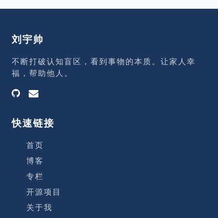
inx 如何支持四层代理 三、常见使用场景
四、基础配置示例 五、进阶配置技巧 六、
完整案例：Redis 四层代理 七、常见问题排
刘宇帅
查 总结 一、什么是四层代理 四层代理工作
在 OSI 网络模型的传输层，主要转发 TCP
不断打破认知盲区，看到事物的本质。让家人幸
或 UDP 流量，不会解析应用层协议数据。
福，帮助他人。
相比七层代理（如 HTT
快速链接
首页
博客
专栏
开源项目
关于我