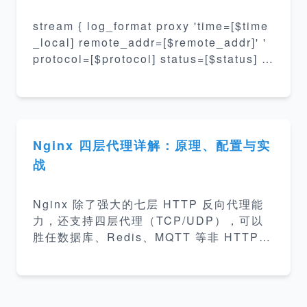
stream { log_format proxy 'time=[$time
_local] remote_addr=[$remote_addr]' '
protocol=[$protocol] status=[$status] b
yte_send=[$bytes_sent] byte_received
=[$bytes_received] ' 'session_time=[$s
ession_time] upstream_addr=[$upstrea
m_addr] ' 'upstream_
Nginx 四层代理详解：原理、配置与实
战
Nginx 除了强大的七层 HTTP 反向代理能
力，还支持四层代理（TCP/UDP），可以
胜任数据库、Redis、MQTT 等非 HTTP
服务的代理与负载均衡需求。 本文将全面讲
解 Nginx 四层代理的工作机制、配置方法及
常见使用场景，帮助你更灵活地管理底层服
务连接。 目录 一、什么是四层代理 二、Ng