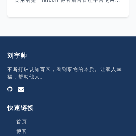
nt Design 博客前端展示界面使用UIkit 系
统辅助工具 gitlab 自建gitlab用来代码管
理， jenkins 代码上线管理等 相关页面展
示 前端用户界面 这个就不展示了，直接点
击站内链接欣赏就行了 后台管理界面 jenki
ns上线界面 技术标签 PHP phalcon mysql
jenkins gitlab webpack react ant desig
刘宇帅
n UIkit
不断打破认知盲区，看到事物的本质。让家人幸
福，帮助他人。
快速链接
首页
博客