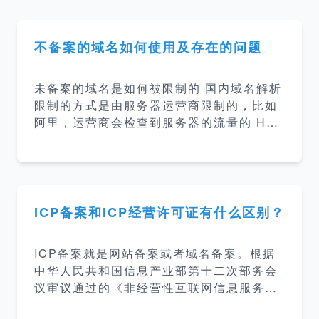
不备案的域名如何使用及存在的问题
未备案的域名是如何被限制的 国内域名解析
限制的方式是由服务器运营商限制的，比如
阿里，运营商会检查到服务器的流量的 HTT
P 请求的域名信息，对未备案的域名添加限
制，比如阿里会限制自己的提示备案的页
面。 如何绕过运营商 既然运营商是根据 HT
TP 请求里的域名做的限制，那么我如果没
有域名呢？我们直接用 IP 访问显然是可以
ICP备案和ICP经营许可证有什么区别？
的，那么 HTTPS 呢？HTTPS 也是可以
的，HTTPS 会对数据包做加密处理，运营
ICP备案就是网站备案或者域名备案。根据
商无法拿到请求的域名自然无法限制了。 B
中华人民共和国信息产业部第十二次部务会
UT 虽然我们使用 HTTPS 绕过服务器运营
议审议通过的《非经营性互联网信息服务备
商，但是有些平台或做自己的校验，比如 微
案管理办法》精神，在中华人民共和国境内
信，你使用 HTTPS 搭建的站点在微信公众