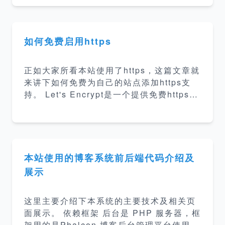
提供非经营性互联网信息服务，应当办理备
号、小程序中需要调用
案！未经备案，不得在中华人民共和国境内
从事非经营性互联网信息服务。而对于没有
备案的网站将予以罚款或关闭。 ICP备案是
如何免费启用https
免费的，只需要你在ICP备案网站注册了一
个会员，提交网站所有人及管理人、负责人
正如大家所看本站使用了https，这篇文章就
等相关真实资料即可取得ICP备案号。个
来讲下如何免费为自己的站点添加https支
人、企业、单位、团体、组织等均可申请。
持。 Let's Encrypt是一个提供免费https证
是指所有生成的域名和建设好的网站都要进
书的认证机构，而Certbot是遵循其协议的
入到国家工信部备案网站进行在线录入备
客户端程序。而本站就是使用的Certbot Le
案，系统会自动生成，如：京ICP备00001
t's Encrypt的维基词条 Let's Encrypt是一
号。是所有网站都必
个于2015年三季度推出的数字证书认证机
构，旨在以自动化流程消除手动创建和安装
本站使用的博客系统前后端代码介绍及
证书的复杂流程，并推广使万维网服务器的
展示
加密连接无所不在，为安全网站提供免费的
SSL/TLS证书。 Let\'s Encrypt由互联网安
这里主要介绍下本系统的主要技术及相关页
全研究小组（缩写ISRG）提供服务。主要
面展示。 依赖框架 后台是 PHP 服务器，框
赞助商包括电子前哨基金会、Mozilla基金
架用的是Phalcon 博客后台管理平台使用A