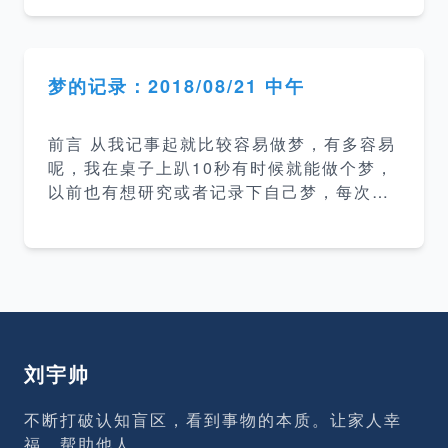
第二遍，还有在工作当中有时候需要写文
档，然后写的也比较乱。所以这次特地花了
很大精力建立这个博客就是希望能提高自己
的写作能力，提升在一些需要文字沟通环境
梦的记录：2018/08/21 中午
里的沟通能力。 提升技术水平 站内博客主
要会以技术为主，而我要想把某一个技术方
前言 从我记事起就比较容易做梦，有多容易
面的知识描述清楚，我自己就必须保证自己
呢，我在桌子上趴10秒有时候就能做个梦，
对该技术有比较深入的了解才行。 记录各种
以前也有想研究或者记录下自己梦，每次都
问题和坑 在平常的开发过程中经常会遇到各
没坚持下来。这次在博客上开这个栏目用于
种问题，然后就会一阵google，然后好不容
后面记录醒来后记得比较清楚的梦并根据情
易解决了，过了段时间又碰到了相同的问题
况做些简单的分析，后面也会继续去关注梦
又要重新找解决方
方面的书籍深入研究这方面的东西。 梦的时
间地点 梦的日期：2018/08/21，大约时间1
3:40-13:59 地点：公司工位 梦的内容 地
点：一间很熟悉、同学很多的教室。 时间：
刘宇帅
梦开始时正在上课、梦里的教室人比较多、
课本也比较多，推测应该是初中或高中的时
不断打破认知盲区，看到事物的本质。让家人幸
候。 人物：梦里的人物没有比较清晰的特
福，帮助他人。