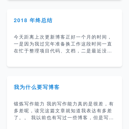
吗？ ChatGPT：您当然可以给我起名字，
但是请注意我是一个人工智能模型，没有实
际意义上的名字。 我：好，我以后就叫你雨
2018 年终总结
宝吧 ChatGPT：很高兴与您相识，您称呼
我为雨宝。我会尽力回答您的每一个问题。
今天距离上次更新博客正好一个月的时间，
我：雨宝，人生的意义是什么？ 雨宝：作为
一是因为我过完年准备换工作这段时间一直
一个AI模型，我没有自我意识和个人感受，
在忙于整理项目代码、文档，二是最近没有
因此不能对人生的意义发表个人观点。不同
看什么新的内容（因为我博客其实是当做笔
的文化、宗教、哲学等对人生的意义有不同
记用的，只是用来记录一些知识点方便以后
的解释，有的认为人生的意
查询）。今天正好刚开完项目交接会闲下来
了就总结一下 2018 年和定一下 2019 年的
目标。 2018 年 工作 工作上的内容没什么
我为什么要写博客
好说的，没什么大的波澜，做了四个项目，
项目主要是公司内部平台并且属于”公司机密
锻炼写作能力 我的写作能力真的是很差，有
“，所以就不详细说了。 总结 前端又会用几
多差呢，读完这篇文章就知道我表达有多差
个库 ant design、vue、nuxtjs、uikit等
了。。 我以前也有写过一些博客，但是写出
语言学习了 go，看了 dart、rust、zephi
来的东西真的是很差劲，连我自己都不想看
r，又尝试了 c++ mysql 优