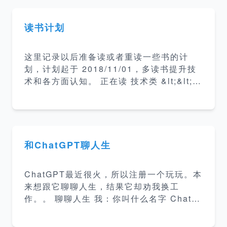
读书计划
这里记录以后准备读或者重读一些书的计
划，计划起于 2018/11/01，多读书提升技
术和各方面认知。 正在读 技术类 &lt;&lt;
算法导论 &gt;&gt; 5% &lt;&lt; 现代操作系
统 &gt;&gt; 10% &lt;&lt; 亿级流量网站架
构核心技术 &gt;&gt; 50% &lt;&lt; 这就是
搜索引擎 &gt;&gt; 25% 介绍搜索引擎的架
构和各部分实现方案。 &lt;&lt; 编码的奥秘
和ChatGPT聊人生
&gt;&gt; 25% 计算机编码普及读物 &lt;&lt;
数学史 &gt;&gt; 4% 数学历史发展和起源 &
ChatGPT最近很火，所以注册一个玩玩。本
lt
来想跟它聊聊人生，结果它却劝我换工
作。。 聊聊人生 我：你叫什么名字 ChatG
PT：我叫ChatGPT，是一个由OpenAI训练
的大型语言模型。 我：我可以给你起个名字